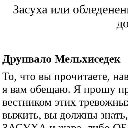
З
асуха или обледенен
д
Друнвало Мельхиседек
То, что вы прочитаете, на
я вам обещаю. Я прошу п
вестником этих тревожных
выжить, вы должны знать,
ЗАСУХА и жара, либо О