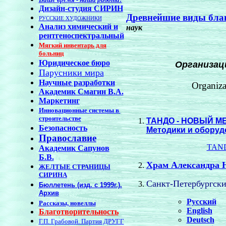
Дизайн-студия СИРИН
Древнейшие виды благ
РУССКИЕ ХУДОЖНИКИ
Анализ химический и
наук
рентгеноспектральный
Мягкий инвентарь для
больниц
Юридическое бюро
Организаци
Парусники мира
Научные разработки
Organiza
Академик Смагин В.А.
Маркетинг
Инновационные системы в
строительстве
ТАНДО - НОВЫЙ М
Безопасность
Методики и оборуд
Православие
TANDO
Академик Сапунов
Б.В.
Храм Александра 
ЖЕЛТЫЕ СТРАНИЦЫ
СИРИНА
Санкт-Петербургс
Бюллетень (изд. с 1999г.).
Архив
Русский
Рассказы, новеллы
English
Благотворительность
Deutsch
Г.П. Грабовой. Партия ДРУГГ