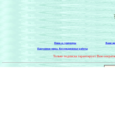
Няни и гувернеры
Ваше вр
.
Парусники мира. Коллекционные работы
Только подписка гарантирует Вам операт
Жел
Ново
Нужное:
Услуги сидело
Copyright © КОМПАНИЯ ОТКРЫТЫХ СИСТЕМ. Все права сохраняютс