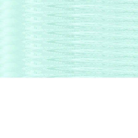
Вернуться
Ваше время 
.
Парусники мира. Коллекционные работы
Только подписка гарантирует Вам операт
Жел
Ново