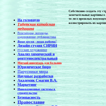
Собственно создать эту с
замечательные картины о 
то ли о прошлых воплощени
На головную
иллюстрировать их картин
Тибетская китайская
медицина
Репетиторы, логопеды,
оздоровление, публицистика
Ваше время - наша работа!
Дизайн-студия СИРИН
РУССКИЕ ХУДОЖНИКИ
Анализ химический и
рентгеноспектральный
Мягкий инвентарь для больниц
Юридическое бюро
Парусники мира
Научные разработки
Академик Смагин В.А.
Маркетинг
Инновационные системы в
строительстве
Безопасность
Православие