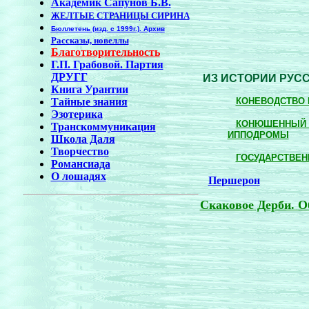
Академик Сапунов Б.В.
ЖЕЛТЫЕ СТРАНИЦЫ СИРИНА
Бюллетень (изд. с 1999г.). Архив
Рассказы, новеллы
Благотворительность
Г.П. Грабовой. Партия
ДРУГГ
ИЗ ИСТОРИИ РУС
Книга Урантии
Тайные знания
КОНЕВОДСТВО 
Эзотерика
КОНЮШЕННЫЙ П
Транскоммуникация
ИППОДРОМЫ
Школа Даля
Творчество
ГОСУДАРСТВЕН
Романсиада
О лошадях
Першерон
Скаковое Дерби. О