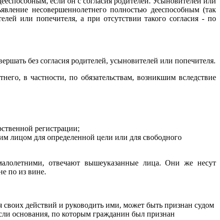
ееспособным, если он с согласия родителей. Усыновителей или
бъявление несовершеннолетнего полностью дееспособным (так
елей или попечителя, а при отсутствии такого согласия - по
вершать без согласия родителей, усыновителей или попечителя.
него, в частности, по обязательствам, возникшим вследствие
рственной регистрации;
им лицом для определенной цели или для свободного
малолетними, отвечают вышеуказанные лица. Они же несут
е по из вине.
 своих действий и руководить ими, может быть признан судом
Если основания, по которым гражданин был признан