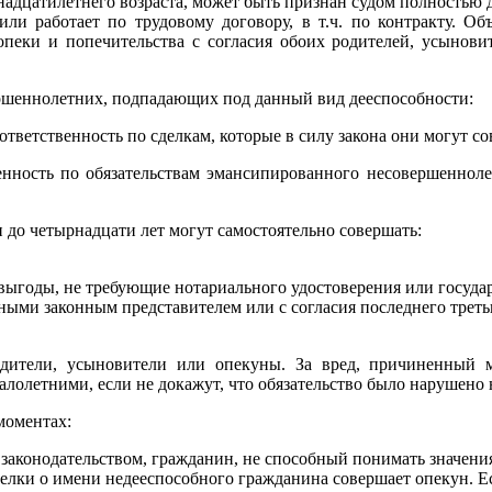
адцатилетнего возраста, может быть признан судом полностью д
или работает по трудовому договору, в т.ч. по контракту. О
пеки и попечительства с согласия
обоих родителей, усыновит
ершеннолетних, подпадающих под данный вид дееспособности:
ветственность по сделкам, которые в силу закона они могут со
енность по обязательствам эмансипированного несовершеннолет
и до четырнадцати лет могут самостоятельно совершать:
 выгоды, не требующие нотариального удостоверения или госуда
ными законным представителем или с согласия последнего треть
одители, усыновители или опекуны. За вред, причиненный 
лолетними, если не докажут, что обязательство было нарушено н
моментах:
законодательством, гражданин, не способный понимать значения
делки о имени недееспособного гражданина совершает опекун. 