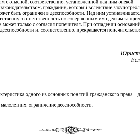
ым с
отменой, соответственно, установленной над ним опекой.
законодательством, гражданин, который вследствие злоупотре
ожет быть ограничен в дееспособности. Над ним устанавливаетс
ественную ответственность по совершенным им сделкам за прич
н может только с согласия попечителя. При отпадении основани
дееспособности и, соответственно, прекращается попечительств
Юрист
Есл
актеристика одного из основных понятий гражданского права – 
 малолетних, ограничение дееспособности.