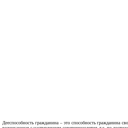
Дееспособность гражданина – это способность гражданина сво
возникающая с наступлением совершеннолетия, т.е. по достиж