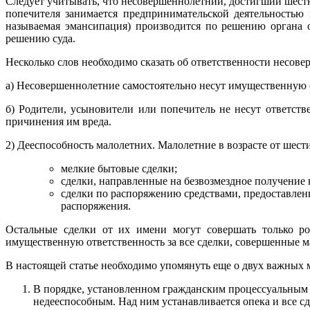
Следует учитывать, что несовершеннолетний, достигший шестн
попечителя занимается предпринимательской деятельностью 
называемая эмансипация) производится по решению органа о
решению суда.
Несколько слов необходимо сказать об ответственности несов
а) Несовершеннолетние самостоятельно несут имущественную от
б) Родители, усыновители или попечитель не несут ответств
причинения им вреда.
2) Дееспособность малолетних. Малолетние в возрасте от шест
мелкие бытовые сделки;
сделки, направленные на безвозмездное получение
сделки по распоряжению средствами, предоставлен
распоряжения.
Остальные сделки от их имени могут совершать только р
имущественную ответственность за все сделки, совершенные ма
В настоящей статье необходимо упомянуть еще о двух важных 
В порядке, установленном гражданским процессуальным 
недееспособным. Над ним устанавливается опека и все с