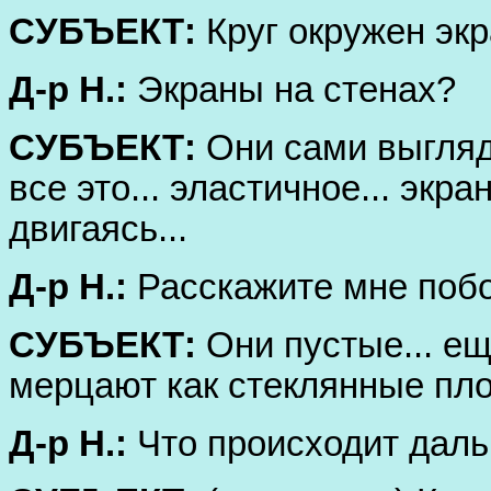
СУБЪЕКТ:
Круг окружен экр
Д-р Н.:
Экраны на стенах?
СУБЪЕКТ:
Они сами выглядя
все это... эластичное... экр
двигаясь...
Д-р Н.:
Расскажите мне побо
СУБЪЕКТ:
Они пустые... ещ
мерцают как стеклянные плос
Д-р Н.:
Что происходит дал