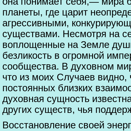
она понимает себя,— мира 
планеты, где царит неопред
агрессивными, конкурирующ
существами. Несмотря на се
воплощенные на Земле души
безликость в огромной импе
сообщества. В духовном мир
что из моих Случаев видно,
постоянных близких взаимо
духовная сущность известн
других существ, чья поддерж
Восстановление своей энерг