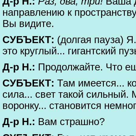
Д-р Н.:
Раз, два, три!
Ваша д
направлению к пространству
Вы видите.
СУБЪЕКТ:
(долгая пауза) Я.
это круглый... гигантский пуз
Д-р Н.:
Продолжайте. Что ещ
СУБЪЕКТ:
Там имеется... к
сила... свет такой сильный. 
воронку... становится немно
Д-р Н.:
Вам страшно?