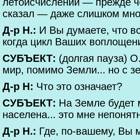
летоисчислении — прежде ч
сказал — даже слишком мно
Д-р Н.:
И Вы думаете, что в
когда цикл Ваших воплощени
СУБЪЕКТ:
(долгая пауза) О.
мир, помимо Земли... но с 
Д-р Н:
Что это означает?
СУБЪЕКТ:
На Земле будет 
населена... это мне непонят
Д-р Н.:
Где, по-вашему, Вы м