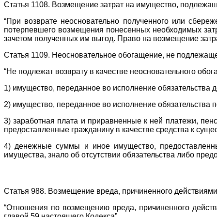
Статья 1108. Возмещение затрат на имущество, подлежащ
“При возврате неосновательно полученного или сбереже
потерпевшего возмещения понесенных необходимых затрат
зачетом полученных им выгод. Право на возмещение затр
Статья 1109. Неосновательное обогащение, не подлежащ
“Не подлежат возврату в качестве неосновательного обог
1) имущество, переданное во исполнение обязательства д
2) имущество, переданное во исполнение обязательства п
3) заработная плата и приравненные к ней платежи, пен
предоставленные гражданину в качестве средства к сущес
4) денежные суммы и иное имущество, предоставленны
имущества, знало об отсутствии обязательства либо пред
Статья 988. Возмещение вреда, причиненного действиями
“Отношения по возмещению вреда, причиненного действ
главой 59 настоящего Кодекса”.