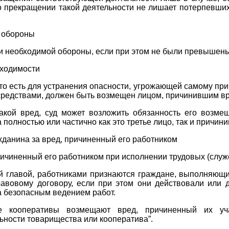
 прекращении такой деятельности не лишает потерпевши
й обороны
и необходимой обороны, если при этом не были превышены
бходимости
то есть для устранения опасности, угрожающей самому при
средствами, должен быть возмещен лицом, причинившим вр
акой вред, суд может возложить обязанность его возмещ
олностью или частично как это третье лицо, так и причини
жданина за вред, причиненный его работником
ричиненный его работником при исполнении трудовых (служ
главой, работниками признаются граждане, выполняющие 
авовому договору, если при этом они действовали или
а безопасным ведением работ.
е кооперативы возмещают вред, причиненный их уч
ьности товарищества или кооператива”.