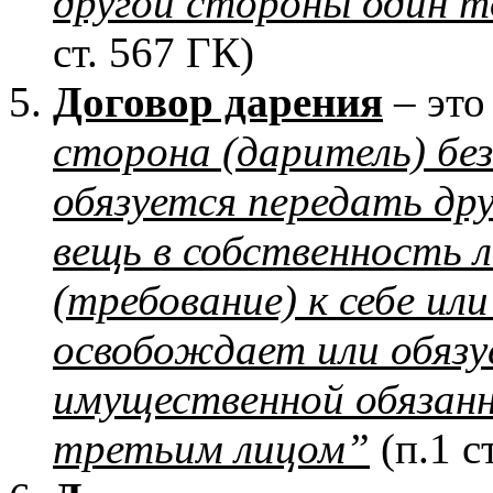
другой стороны один т
ст. 567 ГК)
Договор дарения
– это
сторона (даритель) без
обязуется передать др
вещь в собственность 
(требование) к себе ил
освобождает или обязу
имущественной обязанн
третьим лицом”
(п.1 с