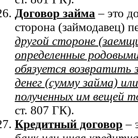
Договор займа
– это до
сторона (займодавец) п
другой стороне (заемщи
определенные родовыми
обязуется возвратить 
денег (сумму займа) ил
полученных им вещей т
ст. 807 ГК).
Кредитный договор
– 
банк или иная кредитна