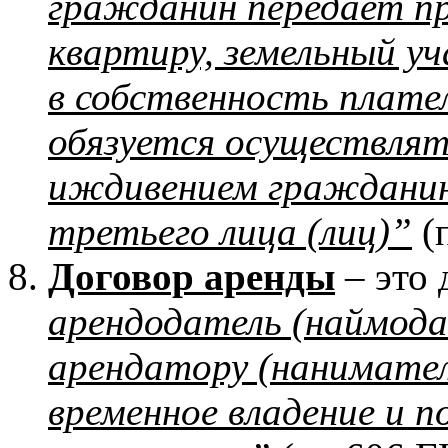
гражданин передает п
квартиру, земельный у
в собственность плат
обязуется осуществлят
иждивением гражданина
третьего лица (лиц)”
(п
Договор аренды
– это 
арендодатель (наймода
арендатору (нанимател
временное владение и п