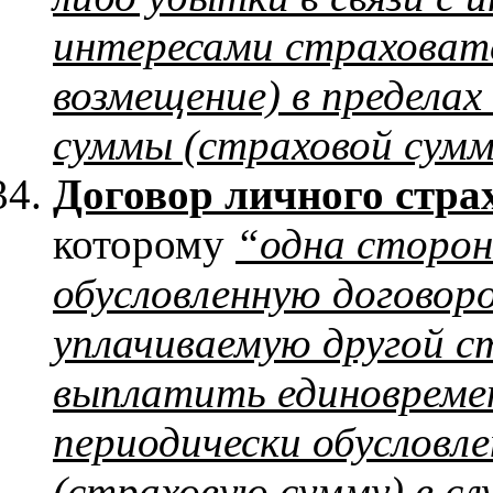
интересами страховат
возмещение) в пределах
суммы (страховой сум
Договор личного стра
которому
“одна сторон
обусловленную договор
уплачиваемую другой с
выплатить единовреме
периодически обусловл
(страховую сумму) в сл