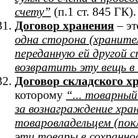
счету”
(п.1 ст. 845 ГК).
Договор хранения
– эт
одна сторона (храните
переданную ей другой 
возвратить эту вещь в
Договор складского х
которому
“... товарный
за вознаграждение хра
товаровладельцем (пок
эти товары в сохранн