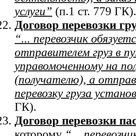
услуги”
(п.1 ст. 779 ГК)
Договор перевозки гр
“... перевозчик обязуе
отправителем груз в пу
управомоченному на пол
(получателю), а отпра
перевозку груза устано
ГК).
Договор перевозки па
которому
“... перевозч