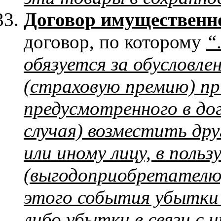
Договор имущественн
договор, по которому
“
обязуется за обусловле
(страховую премию) пр
предусмотренного в до
случая) возместить др
или иному лицу, в поль
(выгодоприобретателю)
этого события убытки
либо убытки в связи с