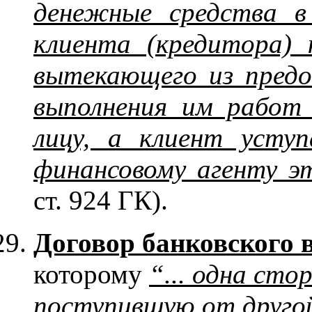
денежные средства в
клиента (кредитора) 
вытекающего из предо
выполнения им работ 
лицу, а клиент усту
финансовому агенту э
ст. 924 ГК).
Договор банковского 
которому
“... одна сто
поступившую от другой