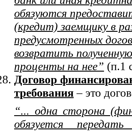
обязуются предостави
(кредит) заемщику в раз
предусмотренных догов
возвратить полученну
проценты на нее”
(п.1 
Договор финансирован
требования
– это догов
“... одна сторона (фи
обязуется передать