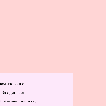
 кодирование
 За один сеанс.
8 - 9-летнего возраста),