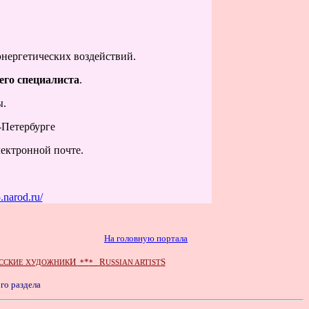
энергетических воздействий
.
его специалиста
.
ы.
-Петербурге
электронной почте.
5.narod.ru/
На головную портала
И
*
R
S
ССКИЕ ХУДОЖНИК
*
*
USSIAN ARTIST
го раздела