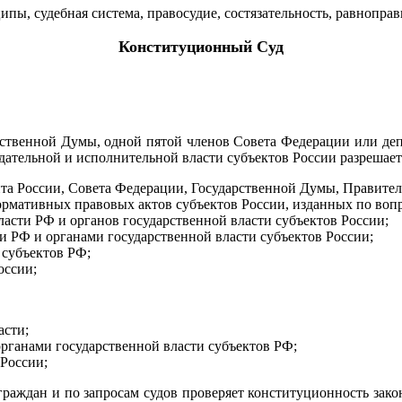
, судебная система, правосудие, состязательность, равноправи
К
онституционный Суд
арственной Думы, одной пятой членов Совета Федерации или де
ательной и исполнительной власти субъектов России разрешает
та России, Совета Федерации, Государственной Думы, Правител
ормативных правовых актов субъектов России, изданных по вопр
ласти РФ и органов государственной власти субъектов России
;
и РФ и органами государственной власти субъектов России
;
 субъектов РФ
;
оссии
;
асти
;
органами государственной власти субъектов РФ
;
 России
;
граждан и по запросам судов проверяет конституционность за