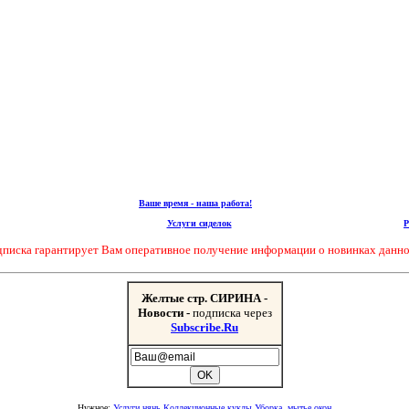
Ваше время - наша работа!
Услуги сиделок
дписка гарантирует Вам оперативное получение информации о новинках данно
Желтые стр. СИРИНА -
Новости -
подписка через
Subscribe.Ru
Нужное:
Услуги
нянь
Коллекционные куклы
Уборка, мытье окон