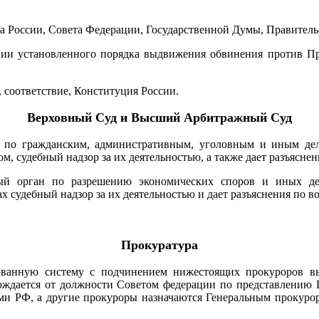
а России, Совета Федерации, Государственной Думы, Правительс
ении установленного порядка выдвижения обвинения против Пр
 соответствие, Конституция России.
В
ерховный Суд и Высший Арбитражный Суд
 по гражданским, административным, уголовным и иным дел
 судебный надзор за их деятельностью, а также дает разъяснен
 орган по разрешению экономических споров и иных дел,
судебный надзор за их деятельностью и дает разъяснения по в
П
рокуратура
зованную систему с подчинением нижестоящих прокуроров в
ождается от должности Советом федерации по представлению 
ми РФ, а другие прокуроры назначаются Генеральным прокурор