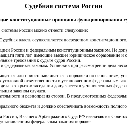
Су
дебная система России
щие конституционные принципы функционирования с
системы России можно отнести следующие:
 Судебная власть осуществляется посредством конституционного
уцией России и федеральным конституционным законом. Не допу
вадцати пяти лет, имеющие высшее юридическое образование и с
льные требования к судьям судов России.
федеральным законам. Установив при рассмотрении дела несоотв
ащаться или приостанавливаться в порядке и по основаниям, у
к уголовной ответственности в установленном федеральным зак
е дела в закрытом заседании допускается в установленных федер
льным законом случаев.
ательности и равноправия сторон. В предусмотренных федеральн
ерального бюджета и должно обеспечивать возможность полного 
а России, Высшего Арбитражного Суда РФ назначаются Советом
 установленном федеральным законом порядке.