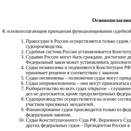
Ос
новополагаю
К основополагающим принципам функционирования судебной 
Правосудие в России осуществляется только судом.
судопроизводства.
Судебная система России устанавливается Констит
Судьями России могут быть граждане, достигшие д
Федеральный закон может устанавливать дополните
Судьи независимы и подчиняются Конституции РФ и 
принимает решение в соответствии с законом.
Судьи несменяемы – полномочия судьи могут прекр
Судьи неприкосновенны – они могут привлекаться 
Разбирательство во всех судах открытое – слушани
дел не допускается, кроме предусмотренных федера
Судопроизводство осуществляется на основе состяз
участием присяжных заседателей.
Финансирование судов производится только из фед
федеральным законом.
Судьи Конституционного Суда РФ, Верховного Суд
других федеральных судов – Президентом России в