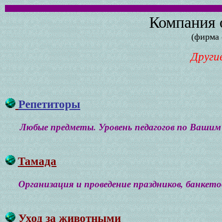
К
омпания 
(фирма 
Други
Репетиторы
Любые предметы. Уровень педагогов по Вашим
Тамада
Организация и проведение праздников, банкето
Уход за животными