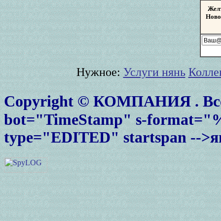
Жел
Ново
Нужное:
Услуги
нянь
Колле
Copyright © КОМПАНИЯ
. В
bot="TimeStamp" s-format
type="EDITED" startspan -->ян