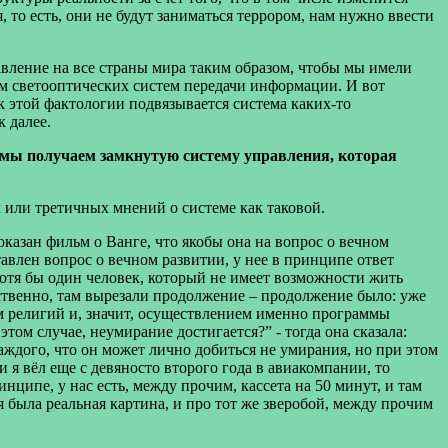
, то есть, они не будут заниматься террором, нам нужно ввести
авление на все страны мира таким образом, чтобы мы имели
м светооптических систем передачи информации. И вот
к этой фактологии подвязывается система каких-то
к далее.
 мы получаем замкнутую систему управления, которая
 или третичных мнений о системе как таковой.
оказан фильм о Ванге, что якобы она на вопрос о вечном
ставлен вопрос о вечном развитии, у нее в принципе ответ
ь, хотя бы один человек, который не имеет возможности жить
стественно, там вырезали продолжение – продолжение было: уже
ием религий и, значит, осуществлением именно программы
 этом случае, неумирание достигается?” - тогда она сказала:
каждого, что он может лично добиться не умирания, но при этом
ии я вёл еще с девяносто второго года в авиакомпании, то
инципе, у нас есть, между прочим, кассета на 50 минут, и там
я была реальная картина, и про тот же зверобой, между прочим