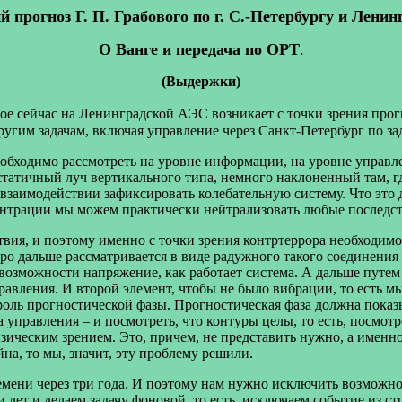
рогноз Г. П. Грабового по г. С.-Петербургу и Ленин
О Ванге и передача по ОРТ
.
(Выдержки)
орое сейчас на Ленинградской АЭС возникает с точки зрения про
другим задачам, включая управление через Санкт-Петербург по з
ходимо рассмотреть на уровне информации, на уровне управлени
 статичный луч вертикального типа, немного наклоненный там, г
 взаимодействии зафиксировать колебательную систему. Что это д
центрации мы можем практически нейтрализовать любые последст
ия, и поэтому именно с точки зрения контртеррора необходимо с
ядро дальше рассматривается в виде радужного такого соединения 
о возможности напряжение, как работает система. А дальше путем 
правления. И второй элемент, чтобы не было
вибрации, то есть м
оль прогностической фазы. Прогностическая фаза должна показы
а управления – и посмотреть, что контуры целы, то есть, посмот
зическим зрением. Это, причем, не представить нужно, а именно
на, то мы, значит, эту проблему решили.
мени через три года. И поэтому нам нужно исключить возможност
лет и делаем задачу фоновой, то есть, исключаем событие из стр