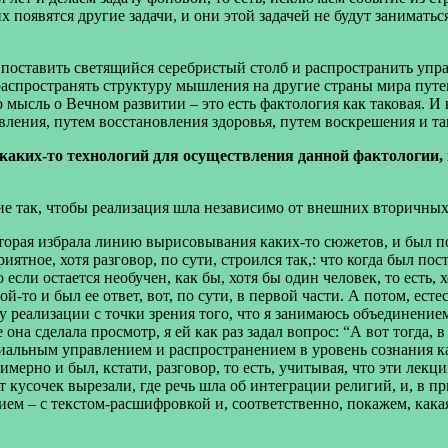
появятся другие задачи, и они этой задачей не будут заниматься
 поставить светящийся серебристый столб и распространить упр
распространять структуру
мышления на другие страны мира путе
мысль о Вечном развитии – это есть фактология как таковая. И 
вления, путем восстановления здоровья, путем воскрешения и та
каких-то технологий для осуществления данной фактологии,
ие так, чтобы реализация шла независимо от внешних вторичных
которая избрала линию вырисовывания каких-то сюжетов, и был п
иятное, хотя разговор, по сути, строился так,: что когда был по
то если остается необучен, как бы, хотя бы один человек, то ест
ой-то и был ее ответ, вот, по сути, в первой части. А потом, е
уру реализации с точки зрения того, что я занимаюсь объединен
она сделала просмотр, я ей как раз задал вопрос: “А вот тогда, в
легиальным управлением и распространением в уровень сознания 
имерно и был, кстати, разговор, то есть, учитывая, что эти лекц
т кусочек вырезали, где речь шла об интеграции
религий, и, в пр
ием – с текстом-расшифровкой и, соответственно, покажем, кака