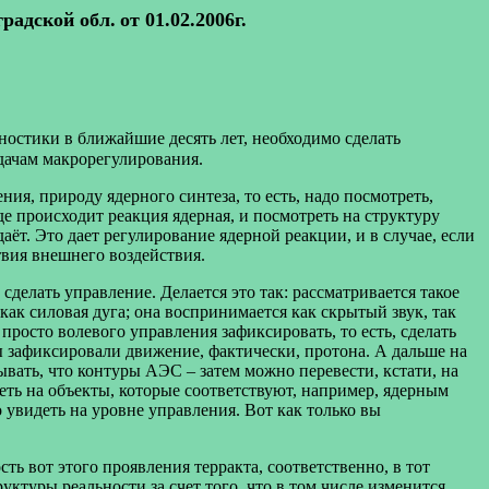
градской обл.
от 01.02.2006г.
гностики в ближайшие десять лет, необходимо сделать
адачам макрорегулирования
.
я, природу ядерного синтеза, то есть, надо посмотреть,
де происходит реакция ядерная, и посмотреть на структуру
аёт. Это дает регулирование ядерной реакции, и в случае, если
вия внешнего воздействия.
делать управление. Делается это так: рассматривается такое
как силовая дуга; она воспринимается как скрытый звук, так
просто волевого управления зафиксировать, то есть, сделать
ы зафиксировали движение, фактически, протона. А дальше на
вать, что контуры АЭС – затем можно перевести, кстати, на
реть на объекты, которые соответствуют, например, ядерным
 увидеть на уровне управления. Вот как только вы
ь вот этого проявления терракта, соответственно, в тот
уктуры реальности за счет того, что в том числе изменится