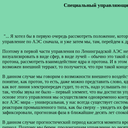
Сп
ециальный управляющий п
"... Я хотел бы в первую очередь рассмотреть положение, кот
управление по АЭС сначала, и уже затем мы, там, перейдем к 
Поэтому в первой части управления по Ленинградской АЭС необ
визуализировать в виде сфер, в виде лучей – обычно это такой
протона, рассмотреть взаимодействие ядра и протона. И в этом
возможен внешний терракт, то получается, что при такой кон
В данном случае мы говорим о возможности внешнего воздейств
понятие, как протон, то есть, даже можно представить слово, 
как вот линия электропередач
гудит, то есть, надо услышать п
так, чтобы звука не было – первый элемент, что вы достигли у
основе этого управления мы осуществляем одновременно контр
все АЭС мира – универсальная, у нас всегда существует систем
реакторам промышленного типа, как бы сверху – увидеть их фи
зафиксировали, прогнозная фаза в ближайшие десять лет спокой
В данном случае прогностический период касается момента вре
период. Поэтому мы берем, пролонгируем управление до десяти 