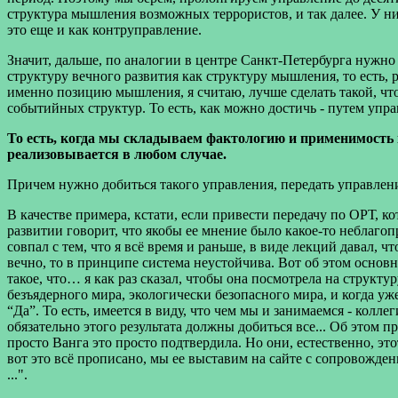
структура мышления возможных террористов, и так далее. У них 
это еще и как контруправление.
Значит, дальше, по аналогии в центре Санкт-Петербурга нужно
структуру вечного развития как структуру мышления, то есть, 
именно позицию мышления, я считаю, лучше сделать такой, что 
событийных структур. То есть, как можно достичь - путем упра
То есть, когда мы складываем фактологию и применимость 
реализовывается в любом случае.
Причем нужно добиться такого управления, передать управлен
В качестве примера, кстати, если привести передачу по ОРТ, 
развитии говорит, что якобы ее мнение было какое-то неблагопр
совпал с тем, что я всё время и раньше, в виде лекций давал, ч
вечно, то в принципе система неустойчива. Вот об этом основн
такое, что… я как раз сказал, чтобы она посмотрела на структ
безъядерного мира, экологически безопасного мира, и когда уже 
“Да”. То есть, имеется в виду, что чем мы и занимаемся - кол
обязательно этого результата должны добиться все... Об этом пр
просто Ванга это просто подтвердила. Но они, естественно, это
вот это всё прописано, мы ее выставим на сайте с сопровожден
...".