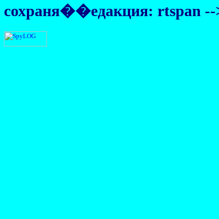
сохраня�
�едакция:
rtspan -