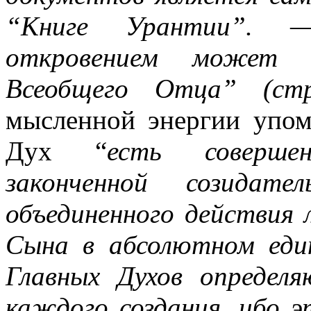
“Книге Урантии”. —
откровением может 
Всеобщего Отца” (ст
мысленной энергии упом
Дух “
есть соверше
законченной созидате
объединенного действия
Сына в абсолютном еди
Главных Духов определ
каждого создания, ибо 