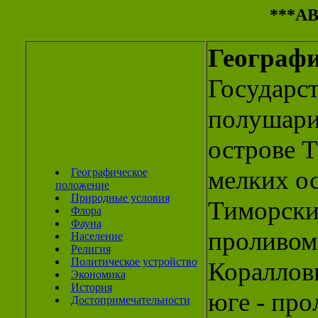
***А
Географи
Государс
полушарии
острове 
мелких ос
Географическое
положение
Природные условия
Тиморски
Флора
Фауна
проливом 
Население
Религия
Политическое устройство
Кораллов
Экономика
История
юге - пр
Достопримечательности