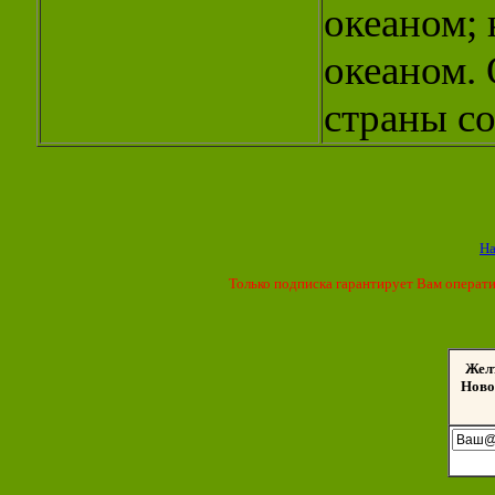
океаном; 
океаном.
страны со
На
Только подписка гарантирует Вам операт
Жел
Ново