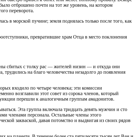
было отброшено почти на тот же уровень, на котором
ого переворота.
сь в морской пучине; земля поднялась только после того, как
вероотступники, превратившие храм Отца в место поклонения
оны сбитых с толку рас — жителей низин — и откуда они
, трудились на благо человечества незадолго до появления
орых входило по четыре человека; эти комиссии
енно возглавили этот совет из сорока членов, который
и функции перешли к аналогичным группам амадонитов.
ваться. Эта группа включала тридцать девять мужчин и сто
ыми членами персонала. Остальные члены этого
ческой закваской, давая потомство и выдвигая из своих рядов
х на планете. В течение более ста пятидесяти тысяч лет Ван и