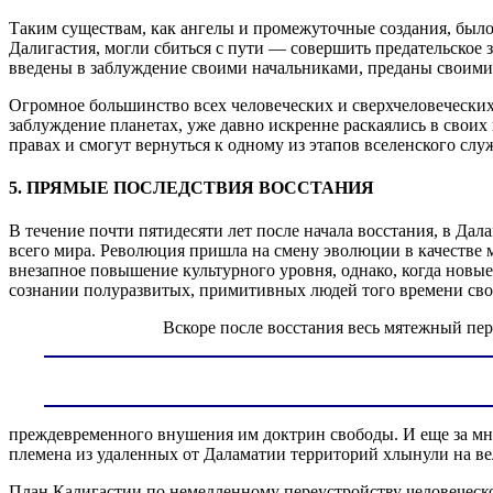
Таким существам, как ангелы и промежуточные создания, было 
Далигастия, могли сбиться с пути — совершить предательское 
введены в заблуждение своими начальниками, преданы своими
Огромное большинство всех человеческих и сверхчеловечески
заблуждение планетах, уже давно искренне раскаялись в своих
правах и смогут вернуться к одному из этапов вселенского слу
5. ПРЯМЫЕ ПОСЛЕДСТВИЯ ВОССТАНИЯ
В течение почти пятидесяти лет после начала восстания, в Да
всего мира. Революция пришла на смену эволюции в качестве 
внезапное повышение культурного уровня, однако, когда новые
сознании полуразвитых, примитивных людей того времени своб
Вскоре после восстания весь мятежный пер
преждевременного внушения им доктрин свободы. И еще за мно
племена из удаленных от Даламатии территорий хлынули на ве
План Калигастии по немедленному переустройству человеческо