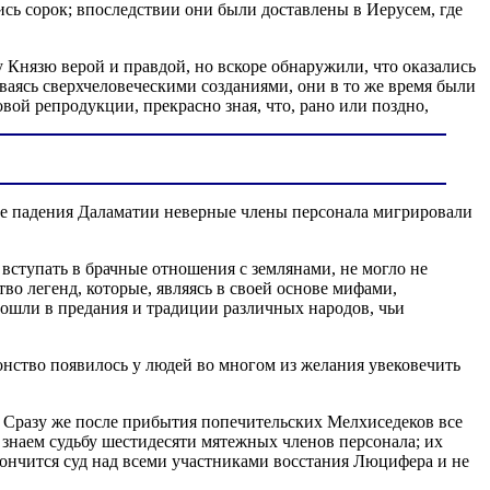
лись сорок; впоследствии они были доставлены в Иерусем, где
Князю верой и правдой, но вскоре обнаружили, что оказались
ясь сверхчеловеческими созданиями, они в то же время были
ой репродукции, прекрасно зная, что, рано или поздно,
е падения Даламатии неверные члены персонала мигрировали
ступать в брачные отношения с землянами, не могло не
о легенд, которые, являясь в своей основе мифами,
вошли в предания и традиции различных народов, чьи
ство появилось у людей во многом из желания увековечить
 Сразу же после прибытия попечительских Мелхиседеков все
знаем судьбу шестидесяти мятежных членов персонала; их
кончится суд над всеми участниками восстания Люцифера и не