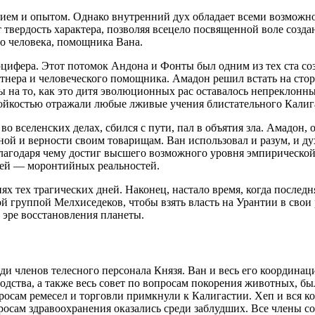
ием и опытом. Однако внутренний дух обладает всеми возможно
твердость характера, позволяя всецело посвященной воле созда
о человека, помощника Вана.
цифера. Этот потомок Андона и Фонты был одним из тех ста соз
артнера и человеческого помощника. Амадон решил встать на сто
 на то, как это дитя эволюционных рас оставалось непреклонны
тойкостью отражали любые лживые учения блистательного Калиг
о вселенских делах, сбился с пути, пал в объятия зла. Амадон
ной и верности своим товарищам. Ван использовал и разум, и д
лагодаря чему достиг высшего возможного уровня эмпирической
тей — моронтийных реальностей.
х тех трагических дней. Наконец, настало время, когда последн
 группой Мелхиседеков, чтобы взять власть на Урантии в свои
 эре восстановления планеты.
и членов телесного персонала Князя. Ван и весь его координац
дства, а также весь совет по вопросам покорения животных, бы
росам ремесел и торговли примкнули к Калигастии. Хеп и вся к
осам здравоохранения оказались среди заблудших. Все члены со