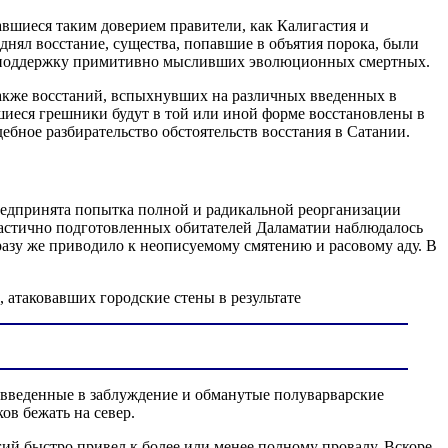
авшиеся таким доверием правители, как Калигастия и
днял восстание, существа, попавшие в объятия порока, были
ть поддержку примитивно мысливших эволюционных смертных.
также восстаний, вспыхнувших на различных введенных в
вшиеся грешники будут в той или иной форме восстановлены в
дебное разбирательство обстоятельств восстания в Сатании.
 предпринята попытка полной и радикальной реорганизации
 частично подготовленных обитателей Даламатии наблюдалось
разу же приводило к неописуемому смятению и расовому аду. В
 атаковавших городские стены в результате
, введенные в заблуждение и обманутые полуварварские
в бежать на север.
ий быстро привел к более или менее полному провалу. Вскоре