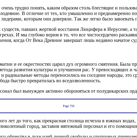
очень трудно понять, каким образом столь блестящие и пользов
злодеяние. В отличие от тех, кто умышленно и преднамеренно по
 лидерами, которым они доверяли. Так же легко было завоева
х существ, павших жертвой восстания Люцифера в Иерусеме, а 
 грехах. И мы глубоко верим в то, что все чистосердечно раская
жения, когда От Века Древние завершат лишь недавно начатое су
ламатии и ее окрестностях царил дух огромного смятения. Была
метода развития культуры и улучшения рас. У превосходящих и
 и радикальные методы переносились на соседние народы, это с
ода быстро превратилась во вседозволенность.
сонал был вынужден активно обороняться от полудикарских орд,
Page 759
го лет до того, как прекрасная столица исчезла в южных водах
ликолепный город, заставив мятежный персонал и его помощнико
го общества в духе идей личной свободы и групповых привилег