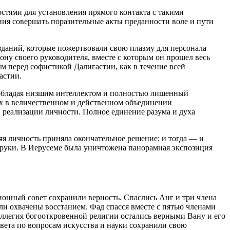
стями для установления прямого контакта с такими
ния совершать поразительные акты преданности воле и пути
даний, которые пожертвовали свою плазму для персонала
рону своего руководителя, вместе с которым он прошел весь
м перед софистикой Далигастии, как в течение всей
астии.
, обладая низшим интеллектом и полностью лишенный
ух в величественном и действенном объединении
 реализации личности. Полное единение разума и духа
яя личность приняла окончательное решение; и тогда — и
 руки. В Иерусеме была уничтожена панорамная экспозиция
ионный совет сохранили верность. Спаслись Анг и три члена
ли охвачены восстанием. Фад спасся вместе с пятью членами
оллегия богооткровенной религии остались верными Вану и его
вета по вопросам искусства и науки сохранили свою