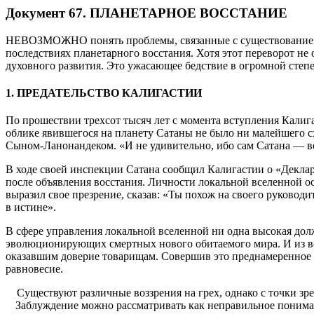
Документ 67
. ПЛАНЕТАРНОЕ ВОССТАНИЕ
НЕВОЗМОЖНО понять проблемы, связанные с существованием ч
последствиях планетарного восстания. Хотя этот переворот не
духовного развития. Это ужасающее бедствие в огромной степ
1. ПРЕДАТЕЛЬСТВО КАЛИГАСТИИ
По прошествии трехсот тысяч лет с момента вступления Кали
облике явившегося на планету Сатаны не было ни малейшего с
Сыном-Ланонандеком. «И не удивительно, ибо сам Сатана — ве
В ходе своей инспекции Сатана сообщил Калигастии о «Деклар
после объявления восстания. Личности локальной вселенной ос
выразил свое презрение, сказав: «Ты похож на своего руководи
в истине».
В сфере управления локальной вселенной ни одна высокая долж
эволюционирующих смертных нового обитаемого мира. И из все
оказавшим доверие товарищам. Совершив это преднамеренное зл
равновесие.
Существуют различные воззрения на грех, однако с точки зр
Заблуждение можно рассматривать как неправильное понима