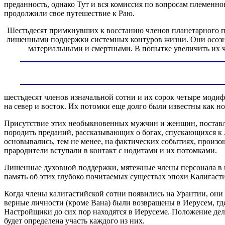
преданность, однако Тут и вся комиссия по вопросам племенног
продолжили свое путешествие к Раю.
Шестьдесят примкнувших к восстанию членов планетарного пе
лишенными поддержки системных контуров жизни. Они осозна
материальными и смертными. В попытке увеличить их чи
шестьдесят членов изначальной сотни и их сорок четыре мод
на север и восток. Их потомки еще долго были известны как н
Присутствие этих необыкновенных мужчин и женщин, поставле
породить преданий, рассказывающих о богах, спускающихся к л
основывались, тем не менее, на фактических событиях, произ
прародители вступали в контакт с нодитами и их потомками.
Лишенные духовной поддержки, мятежные члены персонала в и
память об этих глубоко почитаемых существах эпохи Калигаст
Когда члены калигастийской сотни появились на Урантии, он
верные личности (кроме Вана) были возвращены в Иерусем, г
Настройщики до сих пор находятся в Иерусеме. Положение дел 
будет определена участь каждого из них.