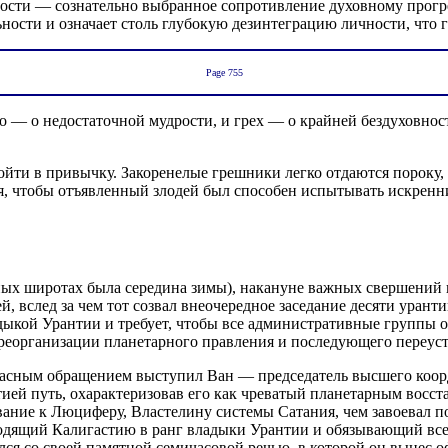
сти — сознательно выбранное сопротивление духовному прогрес
ости и означает столь глубокую дезинтеграцию личности, что 
Page 755
ло — о недостаточной мудрости, и грех — о крайней бездуховно
т войти в привычку. Закоренелые грешники легко отдаются пороку
я, чтобы отъявленный злодей был способен испытывать искренн
ных широтах была середина зимы), накануне важных свершений 
 вслед за чем тот созвал внеочередное заседание десяти урант
ыкой Урантии и требует, чтобы все административные группы от
реорганизации планетарного правления и последующего переуст
екрасным обращением выступил Ван — председатель высшего коо
ей путь, охарактеризовав его как чреватый планетарным восст
звание к Люциферу, Властелину системы Сатания, чем завоевал п
водящий Калигастию в ранг владыки Урантии и обязывающий все
ился со своей памятной семичасовой речью, в которой он вынес