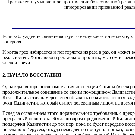
Грех же есть умышленное противление божественной реально
игнорировании признанной реальн
Если заблуждение свидетельствует о неглубоком интеллекте, з
контроля.
И когда грех избирается и повторяется из раза в раз, он може
реальностей. Хотя любой грех можно простить, мы сомневаемс
за свои грехи.
2. НАЧАЛО ВОССТАНИЯ
Однажды, вскоре после окончания инспекции Сатаны (в север
продолжительное совещание со своим помощником Далигастией,
Князь Калигастия намеревается объявить себя абсолютным влад
руки Далигастии, который станет доверенным лицом на время 
Вслед за оглашением этого поразительного требования, с пр
прекрасный юрист заклеймил позором предложенный Калигасти
поддержки Калигастии до тех пор, пока не будет передано воз
передано в Иерусем, откуда немедленно поступил приказ, воз
в ответ на это удивительное послание благородный Ван обрат