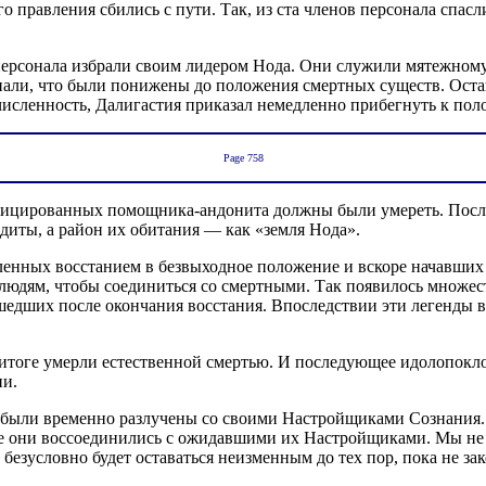
о правления сбились с пути. Так, из ста членов персонала спас
рсонала избрали своим лидером Нода. Они служили мятежному 
ли, что были понижены до положения смертных существ. Остава
сленность, Далигастия приказал немедленно прибегнуть к полов
Page 758
ифицированных помощника-андонита должны были умереть. Посл
одиты, а район их обитания — как «земля Нода».
нных восстанием в безвыходное положение и вскоре начавших в
юдям, чтобы соединиться со смертными. Так появилось множеств
ошедших после окончания восстания. Впоследствии эти легенды 
тоге умерли естественной смертью. И последующее идолопоклон
ии.
и были временно разлучены со своими Настройщиками Сознания.
де они воссоединились с ожидавшими их Настройщиками. Мы не 
безусловно будет оставаться неизменным до тех пор, пока не за