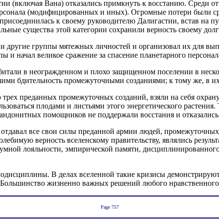
тии (включая Вана) отказались примкнуть к восстанию. Среди 
ерсонала (модифицированных и иных). Огромные потери были с
присоединилась к своему руководителю Далигастии, встав на п
льные существа этой категории сохранили верность своему долг
 другие группы мятежных личностей и организовал их для выпо
 и начал великое сражение за спасение планетарного персонал
итали в неогражденном и плохо защищенном поселении в нескол
шими бдительность промежуточными созданиями; к тому же, в и
трех преданных промежуточных созданий, взяли на себя охрану
зоваться плодами и листьями этого энергетического растени
 андонитных помощников не поддержали восстания и отказались 
отдавал все свои силы преданной армии людей, промежуточных 
олебимую верность вселенскому правительству, являлись резуль
зумной лояльности, эмпирической памяти, дисциплинированного
модисциплины. В делах вселенной такие кризисы демонстрируют 
Большинство жизненно важных решений любого нравственного
Page 757