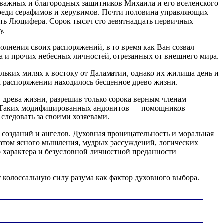
отважных и благородных защитников Михаила и его вселенского
реди серафимов и херувимов. Почти половина управляющих
уть Люцифера. Сорок тысяч сто девятнадцать первичных
у.
лнения своих распоряжений, в то время как Ван созвал
а и прочих небесных личностей, отрезанных от внешнего мира.
ьких милях к востоку от Даламатии, однако их жилища день и
х распоряжении находилось бесценное древо жизни.
 древа жизни, разрешив только сорока верным членам
я. Таких модифицированных андонитов — помощников
следовать за своими хозяевами.
созданий и ангелов. Духовная проницательность и моральная
татом ясного мышления, мудрых рассуждений, логических
 характера и безусловной личностной преданности
колоссальную силу разума как фактор духовного выбора.