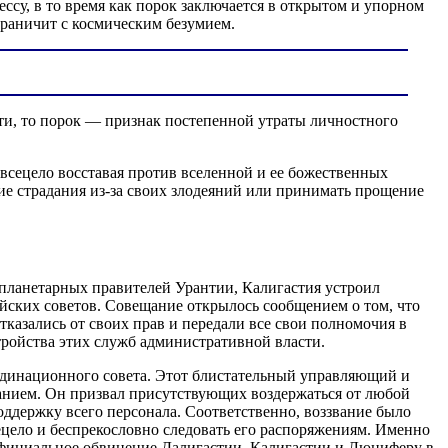
су, в то время как порок заключается в открытом и упорном
граничит с космическим безумием.
сти, то порок — признак постепенной утраты личностного
, всецело восставая против вселенной и ее божественных
ие страдания из-за своих злодеяний или принимать прощение
планетарных правителей Урантии, Калигастия устроил
ийских советов. Совещание открылось сообщением о том, что
казались от своих прав и передали все свои полномочия в
ройства этих служб административной власти.
рдинационного совета. Этот блистательный управляющий и
анием. Он призвал присутствующих воздержаться от любой
оддержку всего персонала. Соответственно, воззвание было
цело и беспрекословно следовать его распоряжениям. Именно
 официальное обвинение Далигастии, Калигастии и Люциферу в