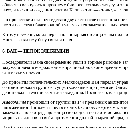
общество вернулось к прежнему биологическому статусу, и эво
находилось при создании режима Калигастии — столь ужасающим
По прошествии ста шестидесяти двух лет после восстания прил
почти все следы благородной культуры тех замечательных век
К тому времени, когда первая планетарная столица ушла под в
Ногу — ложному богу света и огня.
6. ВАН — НЕПОКОЛЕБИМЫЙ
Последователи Вана своевременно ушли в горные районы к зап
задумали начать возрождение мира, подобно своим древним пред
сангикских племен.
До прибытия попечительских Мелхиседеков Ван передал управл
соответствовали группам, существовавшим при режиме Князя. 
действовал в течение семи лет ожидания. После того, как три
Амадониты
произошли от группы из 144 преданных андонитов
пять женщин. Пятьдесят шесть из них были бессмертными, и в
замечательного отряда до конца своих дней во плоти оставали
мировых лидеров на всём протяжении долгой и мрачной эры, н
Ван был оставлен на Урантии до прихода Адама в качестве факт