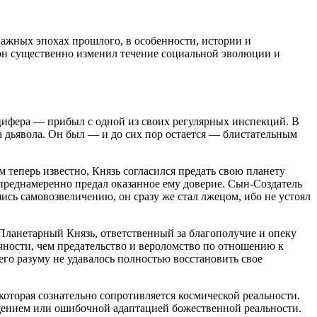
жных эпохах прошлого, в особенности, истории и
, он существенно изменил течение социальной эволюции и
цифера — прибыл с одной из своих регулярных инспекций. В
 дьявола. Он был — и до сих пор остается — блистательным
 теперь известно, Князь согласился предать свою планету
 преднамеренно предал оказанное ему доверие. Сын-Создатель
ись самовозвеличению, он сразу же стал лжецом, ибо не устоял
 Планетарный Князь, ответственный за благополучие и опеку
чности, чем предательство и вероломство по отношению к
его разуму не удавалось полностью восстановить свое
которая сознательно сопротивляется космической реальности.
щением или ошибочной адаптацией божественной реальности.