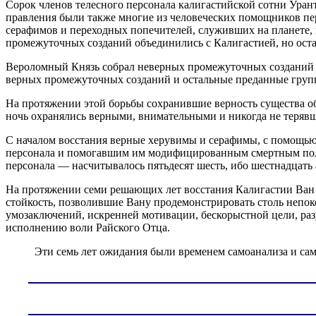
Сорок членов телесного персонала калигастийской сотни Уран
правления были также многие из человеческих помощников п
серафимов и переходных попечителей, служивших на планете, 
промежуточных созданий объединились с Калигастией, но оста
Вероломный Князь собрал неверных промежуточных созданий и
верных промежуточных созданий и остальные преданные группы
На протяжении этой борьбы сохранившие верность существа об
ночь охранялись верными, внимательными и никогда не теряв
С началом восстания верные херувимы и серафимы, с помощью 
персонала и помогавшим им модифицированным смертным поль
персонала — насчитывалось пятьдесят шесть, ибо шестнадцать
На протяжении семи решающих лет восстания Калигастии Ван 
стойкость, позволившие Вану продемонстрировать столь непок
умозаключений, искренней мотивации, бескорыстной цели, ра
исполнению воли Райского Отца.
Эти семь лет ожидания были временем самоанализа и са