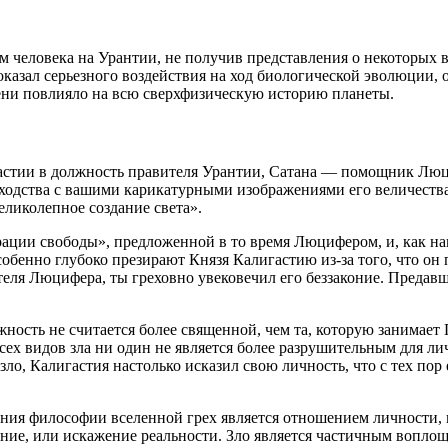
еловека на Урантии, не получив представления о некоторых ва
 оказал серьезного воздействия на ход биологической эволюции
ени повлияло на всю сверхфизическую историю планеты.
гастии в должность правителя Урантии, Сатана — помощник Лю
ходства с вашими карикатурными изображениями его величества
ликолепное создание света».
ации свободы», предложенной в то время Люцифером, и, как нам
обенно глубоко презирают Князя Калигастию из-за того, что он
теля Люцифера, ты греховно увековечил его беззаконие. Предавш
ность не считается более священной, чем та, которую занимает
х видов зла ни один не является более разрушительным для ли
о, Калигастия настолько исказил свою личность, что с тех пор 
ения философии вселенной грех является отношением личности, 
ние, или искажение реальности. Зло является частичным вопло