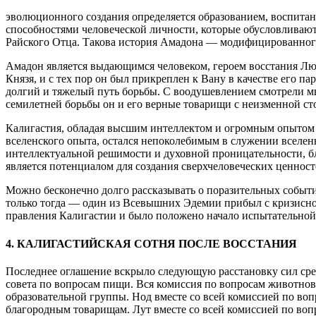
эволюционного создания определяется образованием, воспитан
способностями человеческой личности, которые обусловливают 
Райского Отца. Такова история Амадона — модифицированног
Амадон является выдающимся человеком, героем восстания Лю
Князя, и с тех пор он был прикреплен к Вану в качестве его п
долгий и тяжелый путь борьбы. С воодушевлением смотрели мы
семилетней борьбы он и его верные товарищи с неизменной с
Калигастия, обладая высшим интеллектом и огромным опытом в
вселенского опыта, остался непоколебимым в служении вселен
интеллектуальной решимости и духовной проницательности, б
является потенциалом для создания сверхчеловеческих ценнос
Можно бесконечно долго рассказывать о поразительных события
только тогда — один из Всевышних Эдемии прибыл с кризисной
правления Калигастии и было положено начало испытательной
4. КАЛИГАСТИЙСКАЯ СОТНЯ ПОСЛЕ ВОССТАНИЯ
Последнее оглашение вскрыло следующую расстановку сил сред
совета по вопросам пищи. Вся комиссия по вопросам животново
образовательной группы. Нод вместе со всей комиссией по воп
благородным товарищам. Лут вместе со всей комиссией по вопр