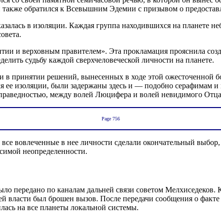
н также обратился к Всевышним Эдемии с призывом о предоста
залась в изоляции. Каждая группа находившихся на планете не
овета.
тии и верховным правителем». Эта прокламация прояснила созд
еделить судьбу каждой сверхчеловеческой личности на планете.
и в принятии решений, вынесенных в ходе этой ожесточенной бо
мя ее изоляции, были задержаны здесь и — подобно серафимам
праведностью, между волей Люцифера и волей невидимого Отца
Page 756
ак все вовлеченные в нее личности сделали окончательный выбор
осимой неопределенности.
ыло передано по каналам дальней связи советом Мелхиседеков. 
ей власти был брошен вызов. После передачи сообщения о факте 
лась на все планеты локальной системы.