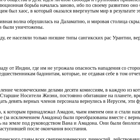
люционная борьба началась заново, ибо по своему развитию оно 
 был хаос, в который оказался ввергнутым мир в результате эт
ивная волна обрушилась на Даламатию, и мировая столица скрыла
ов были уничтожены.
оду, ее населяли только низшие типы сангикских рас Урантии, 
аду от Индии, где им не угрожала опасность нападения со стор
шественникам бадонитам, которые, не отдавая себе в том отчета
ение человеческими делами десяти комиссиям, в каждую из кот
Старшие Носители Жизни, постоянно обитавшие на планете, врем
дцать девять верных членов персонала вернулись в Иерусем, эт
, к которым принадлежал Амадон, чьим именем они и стали назы
се (за исключением Амадона) были преобразованы вместе с верн
сь на земле под руководством Вана и Амадона. Они были биологи
аступившей после окончания восстания.
ического главы всех сверхчеловеческих личностей, действовавши