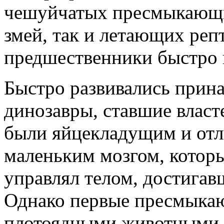
чешуйчатых пресмыкающих
змей, так и летающих реп
предшественники быстро 
Быстро развивались прин
динозавры, ставшие власт
были яйцекладущим и отл
маленьким мозгом, которы
управлял телом, достигав
Однако первые пресмыка
плотоядными животными и