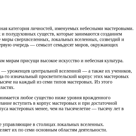
ная категория личностей, именуемых небесными мастеровыми.
 и полудуховных существ, которые занимаются созданием
 миры сверхвселенных, локальных вселенных, созвездий и
в первую очередь — семьсот семьдесят миров, окружающих
ым мирам присущи высокое искусство и небесная культура.
ей — уроженцев центральной вселенной — а также их учеников,
а-то изначальный просветительский корпус этих мастеровых
ысяче на каждый из семи типов мастеровых. Из этого
ластях.
ринимается любое существо ниже уровня врожденного
ние вступить в корпус мастеровых и при достаточной
пуса мастеровых менее, чем на тысячелетие — тысячу лет в
е управляющие в столицах локальных вселенных.
яет их по семи основным областям деятельности.