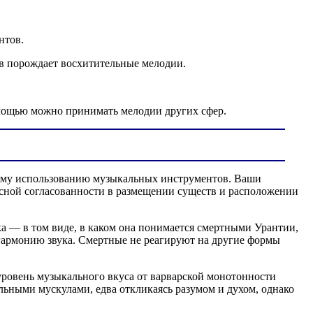
нтов.
в порождает восхитительные мелодии.
мощью можно принимать мелодии других сфер.
скому использованию музыкальных инструментов. Ваши
сной согласованности в размещении существ и расположении
а — в том виде, в каком она понимается смертными Урантии,
гармонию звука. Смертные не реагируют на другие формы
уровень музыкального вкуса от варварской монотонности
ьными мускулами, едва откликаясь разумом и духом, однако