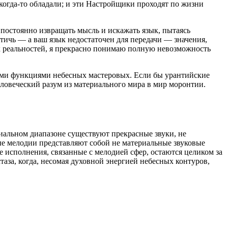
 когда-то обладали; и эти Настройщики проходят по жизни
 постоянно извращать мысль и искажать язык, пытаясь
тичь — а ваш язык недостаточен для передачи — значения,
их реальностей, я прекрасно понимаю полную невозможность
ыми функциями небесных мастеровых. Если бы урантийские
еловеческий разум из материального мира в мир моронтии.
.
иальном диапазоне существуют прекрасные звуки, не
е мелодии представляют собой не материальные звуковые
 исполнения, связанные с мелодией сфер, остаются целиком за
аза, когда, несомая духовной энергией небесных контуров,