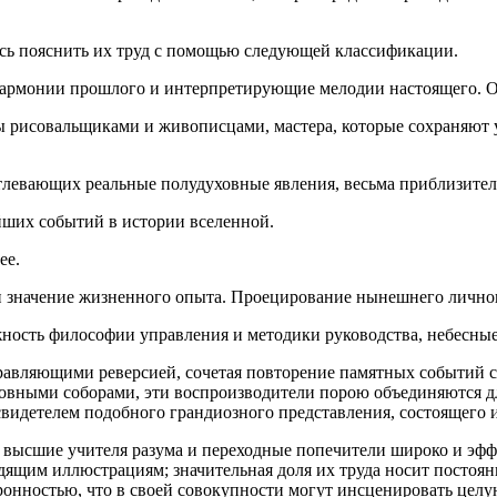
юсь пояснить их труд с помощью следующей классификации.
армонии прошлого и интерпретирующие мелодии настоящего. Од
 бы рисовальщиками и живописцами, мастера, которые сохраняют
тлевающих реальные полудуховные явления, весьма приблизите
их событий в истории вселенной.
ее.
 и значение жизненного опыта. Проецирование нынешнего лично
жность философии управления и методики руководства, небесные
равляющими реверсией, сочетая повторение памятных событий 
овными соборами, эти воспроизводители порою объединяются д
видетелем подобного грандиозного представления, состоящего и
е высшие учителя разума и переходные попечители широко и эф
дящим иллюстрациям; значительная доля их труда носит постоян
ронностью, что в своей совокупности могут инсценировать целую