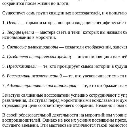
сохранится после жизни во плоти.
Существует семь групп священных воссоздателей, и я попыта
1.
Певцы —
гармонизаторы, воспроизводящие специфические г
2.
Творцы цвета —
мастера света и тени, которых вы назвали
использования в моронтии.
3.
Световые иллюстраторы
— создатели отображений, запеча
4.
Создатели исторических зрелищ
— инсценировщики важнейш
5.
Предсказатели
— те, кто проецирует смысл истории в будущ
6.
Рассказчики жизнеописаний
— те, кто увековечивает смысл
7.
Административные постановщики
— те, кто отображает ва
Зачастую священные воссоздатели успешно сотрудничают с уп
развлечения. Выступая перед моронтийными конклавами и дух
отражающей цель соответствующего собрания. Недавно я был с
В своей образовательной деятельности на моронтийном уровн
воспроизводителей. Однако не все их усилия посвящены прехо
будущего времени. Эти мастеровые отличаются такой разносто