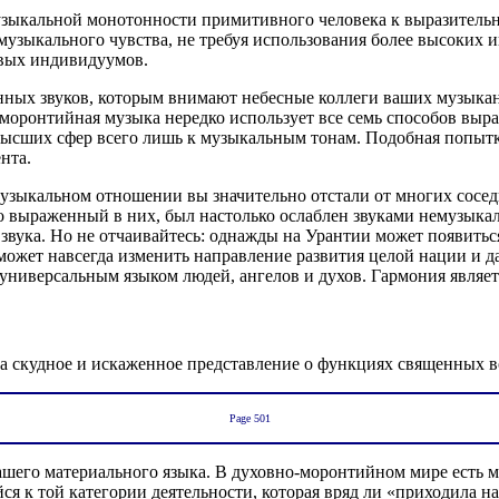
музыкальной монотонности примитивного человека к выразител
зыкального чувства, не требуя использования более высоких и
ивых индивидуумов.
енных звуков, которым внимают небесные коллеги ваших музык
моронтийная музыка нередко использует все семь способов выра
высших сфер всего лишь к музыкальным тонам. Подобная попытк
нта.
музыкальном отношении вы значительно отстали от многих сосед
ко выраженный в них, был настолько ослаблен звуками немузыкал
звука. Но не отчаивайтесь: однажды на Урантии может появитьс
может навсегда изменить направление развития целой нации и д
 универсальным языком людей, ангелов и духов. Гармония являе
а скудное и искаженное представление о функциях священных во
Page 501
шего материального языка. В духовно-моронтийном мире есть 
я к той категории деятельности, которая вряд ли «приходила на