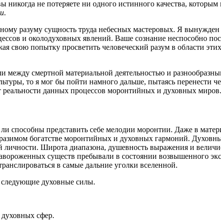
ы никогда не потеряете ни одного истинного качества, которым
и
.
льному разуму сущность труда небесных мастеровых. Я вынужден
ессов и околодуховных явлений. Ваше сознание неспособно пос
жая свою попытку просветить человеческий разум в области эт
ли между смертной материальной деятельностью и разнообразн
льтуры, то я мог бы пойти намного дальше, пытаясь перенести ч
акт реальности данных процессов моронтийных и духовных миров
 ли способны представить себе мелодии моронтии. Даже в матер
бразимом богатстве моронтийных и духовных гармоний. Духовны
 личности. Широта диапазона, душевность выражения и величие
завороженных существ пребывали в состоянии возвышенного экст
транслироваться в самые дальние уголки вселенной.
я следующие духовные силы.
 духовных сфер.