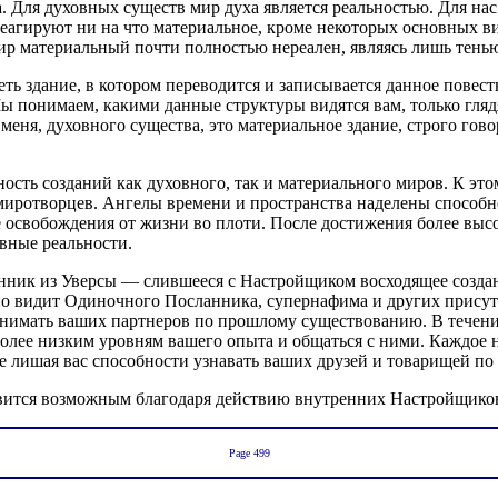
а. Для духовных существ мир духа является реальностью. Для н
еагируют ни на что материальное, кроме некоторых основных в
мир материальный почти полностью нереален, являясь лишь тень
еть здание, в котором переводится и записывается данное пове
Мы понимаем, какими данные структуры видятся вам, только гля
ня, духовного существа, это материальное здание, строго говор
сть созданий как духовного, так и материального миров. К это
миротворцев. Ангелы времени и пространства наделены способно
е освобождения от жизни во плоти. После достижения более вы
вные реальности.
анник из Уверсы — слившееся с Настройщиком восходящее созд
нно видит Одиночного Посланника, супернафима и других прису
нимать ваших партнеров по прошлому существованию. В течение
олее низким уровням вашего опыта и общаться с ними. Каждое н
не лишая вас способности узнавать ваших друзей и товарищей п
овится возможным благодаря действию внутренних Настройщиков
Page 499