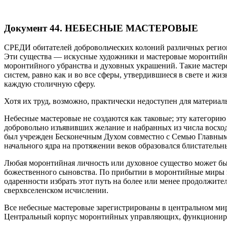
Документ 44
. НЕБЕСНЫЕ МАСТЕРОВЫЕ
СРЕДИ обитателей добровольческих колоний различных регио
Эти существа — искусные художники и мастеровые моронтийн
моронтийного убранства и духовных украшений. Такие мастер
систем, равно как и во все сферы, утвердившиеся в свете и ж
каждую столичную сферу.
Хотя их труд, возможно, практически недоступен для материа
Небесные мастеровые не создаются как таковые; эту категори
добровольно изъявивших желание и набранных из числа восхо
был учрежден Бесконечным Духом совместно с Семью Главными 
начального ядра на протяжении веков образовался блистатель
Любая моронтийная личность или духовное существо может быт
божественного сыновства. По прибытии в моронтийные миры 
одаренности избрать этот путь на более или менее продолжите
сверхвселенском исчислении.
Все небесные мастеровые зарегистрированы в центральном ми
Центральный корпус моронтийных управляющих, функционирую