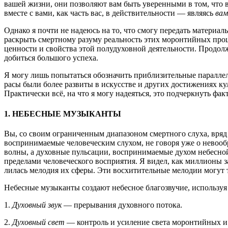
вашей жизни, они позволяют вам быть уверенными в том, что в
вместе с вами, как часть вас, в действительности — являясь
вам
Однако я почти не надеюсь на то, что смогу передать материа
раскрыть смертному разуму реальность этих моронтийных проц
ценности и свойства этой полудуховной деятельности. Продол
добиться большого успеха.
Я могу лишь попытаться обозначить приблизительные паралле
расы были более развиты в искусстве и других достижениях ку
Практически всё, на что я могу надеяться, это подчеркнуть ф
1. НЕБЕСНЫЕ МУЗЫКАНТЫ
Вы, со своим ограниченным диапазоном смертного слуха, вряд
воспринимаемые человеческим слухом, не говоря уже о невоо
волны, а духовные пульсации, воспринимаемые духом небесной
пределами человеческого восприятия. Я видел, как миллионы 
лилась мелодия их сферы. Эти восхитительные мелодии могут 
Небесные музыканты создают небесное благозвучие, использу
1.
Духовный звук
— прерывания духовного потока.
2.
Духовный свет
— контроль и усиление света моронтийных и