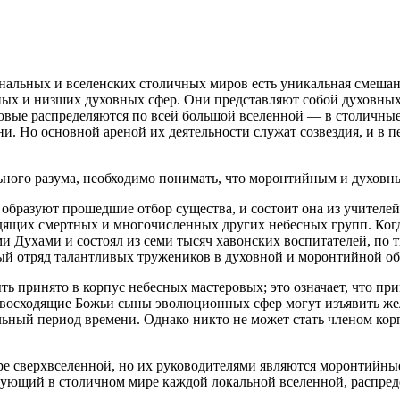
нальных и вселенских столичных миров есть уникальная смешан
ых и низших духовных сфер. Они представляют собой духовных
овые распределяются по всей большой вселенной — в столичные
изни. Но основной ареной их деятельности служат созвездия, и 
льного разума, необходимо понимать, что моронтийным и духовн
ю образуют прошедшие отбор существа, и состоит она из учител
дящих смертных и многочисленных других небесных групп. Когд
Духами и состоял из семи тысяч хавонских воспитателей, по т
ный отряд талантливых тружеников в духовной и моронтийной об
ь принято в корпус небесных мастеровых; это означает, что п
восходящие Божьи сыны эволюционных сфер могут изъявить жела
льный период времени. Однако никто не может стать членом кор
ре сверхвселенной, но их руководителями являются моронтийны
щий в столичном мире каждой локальной вселенной, распредел