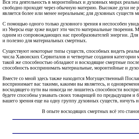
Вся эта деятельность в моронтийных и духовных мирах реальн
свободно проходят через обычную материю. Высокие духи не р
является более или менее нереальным; для духовных существ 
С помощью одного только духовного зрения я неспособен увид
из Уверсы еще хуже видит эти чисто материальные творения. 
одним из сопровождающих нас преобразователей энергии. Для ме
и полезно для материальных смертных.
Существуют некоторые типы существ, способных видеть реально
числа Хавонских Сервиталов и четвертые создания категории 
такой же способностью обладают и восходящие смертные посл
способность воспринимать материальные, моронтийные и духо
Вместе со мной здесь также находится Могущественный Посл
воспринимает вас такими, какими вы являетесь, и одновреме
восходящего пути вы никогда не лишитесь способности воспри
будете способны узнавать своих товарищей по предыдущим и б
вашего зрения еще на одну группу духовных существ, ничуть 
В опыте восходящих смертных всё это стан