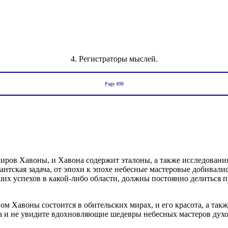
4. Регистраторы мыслей.
Page 498
ров Хавоны, и Хавона содержит эталоны, а также исследования 
тская задача, от эпохи к эпохе небесные мастеровые добивались 
льших успехов в какой-либо области, должны постоянно делитьс
м Хавоны состоится в обительских мирах, и его красота, а такж
она и не увидите вдохновляющие шедевры небесных мастеров дух