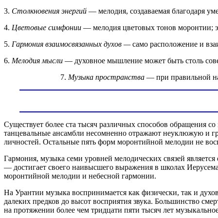
3.
Столкновения энергий
— мелодия, создаваемая благодаря у
4.
Цветовые симфонии
— мелодия цветовых тонов моронтии; э
5.
Гармония взаимосвязанных духов —
само расположение и вз
6.
Мелодия мысли
— духовное мышление может быть столь сов
7.
Музыка пространства
— при правильной на
Существует более ста тысяч различных способов обращения с
танцевальные ансамбли несомненно отражают неуклюжую и гр
личностей. Остальные пять форм моронтийной мелодии не вос
Гармония, музыка семи уровней мелодических связей являетс
— достигает своего наивысшего выражения в школах Иерусема
моронтийной мелодии и небесной гармонии.
На Урантии музыка воспринимается как физически, так и духо
далеких предков до высот восприятия звука. Большинство сме
на протяжении более чем тридцати пяти тысяч лет музыкально