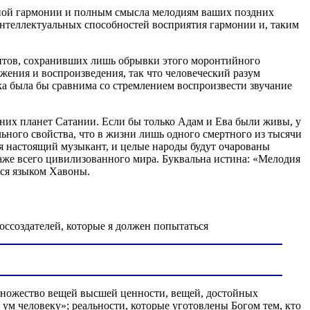
ьной гармонии и полным смысла мелодиям ваших поздних
нтеллектуальных способностей восприятия гармонии и, таким
антов, сохранивших лишь обрывки этого моронтийного
жения и воспроизведения, так что человеческий разум
а была бы сравнима со стремлением воспроизвести звучание
них планет Сатании. Если бы только Адам и Ева были живы, у
ьного свойства, что в жизни лишь одного смертного из тысячи
я настоящий музыкант, и целые народы будут очарованы
аже всего цивилизованного мира. Буквальна истина: «Мелодия
тся языком Хавоны.
ссоздателей, которые я должен попытаться
множество вещей высшей ценности, вещей, достойных
 ум человеку»; реальности, которые уготовлены Богом тем, кто