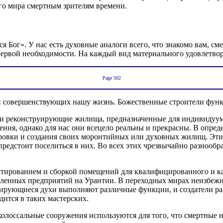
го мира смертным зрителям времени.
 Бог». У нас есть духовные аналоги всего, что знакомо вам, см
ервой необходимости. На каждый вид материального удовлетвор
Page 502
 и совершенствующих нашу жизнь. Божественные строители фун
 и реконструирующие жилища, предназначенные для индивидуум
ия, однако для нас они всецело реальны и прекрасны. В опреде
ировки и создания своих моронтийных или духовных жилищ. Эти
редстоит поселиться в них. Во всех этих чрезвычайно разнооб
тированием и сборкой помещений для квалифицированного и к
ленных предприятий на Урантии. В переходных мирах неизбежн
рмирующиеся духи выполняют различные функции, и создатели ра
ится в таких мастерских.
олоссальные сооружения используются для того, что смертные на