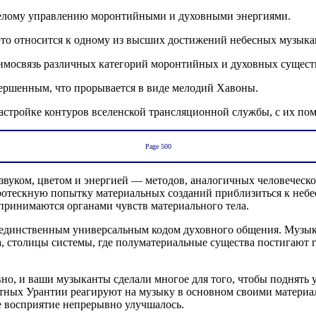
мелому управлению моронтийными и духовными энергиями.
то относится к одному из высших достижений небесных музыка
аимосвязь различных категорий моронтийных и духовных сущест
ершенным, что прорывается в виде мелодий Хавоны.
стройке контуров вселенской трансляционной службы, с их по
Page 500
о звуком, цветом и энергией — методов, аналогичных человече
отескную попытку материальных созданий приблизиться к небе
принимаются органами чувств материального тела.
я единственным универсальным кодом духовного общения. Музык
, столицы системы, где полуматериальные существа постигают 
вно, и ваши музыканты сделали многое для того, чтобы поднять 
ртных Урантии реагируют на музыку в основном своими материал
е восприятие непрерывно улучшалось.