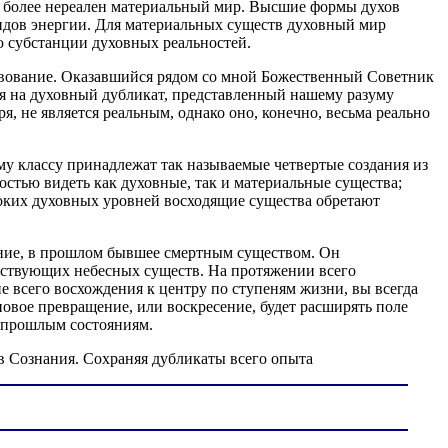
ас более нереален материальный мир. Высшие формы духов
идов энергии. Для материальных существ духовный мир
ю субстанции духовных реальностей.
ствование. Оказавшийся рядом со мной Божественный Советник
дя на духовный дубликат, представленный нашему разуму
я, не является реальным, однако оно, конечно, весьма реально
му классу принадлежат так называемые четвертые создания из
стью видеть как духовные, так и материальные существа;
соких духовных уровней восходящие существа обретают
ание, в прошлом бывшее смертным существом. Он
тствующих небесных существ. На протяжении всего
 всего восхождения к центру по ступеням жизни, вы всегда
овое превращение, или воскресение, будет расширять поле
о прошлым состояниям.
 Сознания. Сохраняя дубликаты всего опыта