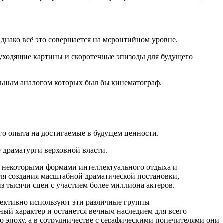
нако всё это совершается на моронтийном уровне.
 уходящие картины и скоротечные эпизоды для будущего
льным аналогом которых был бы кинематограф.
го опыта на достигаемые в будущем ценности.
 драматурги верховной власти.
с некоторыми формами интеллектуального отдыха и
ля создания масштабной драматической постановки,
з тысячи сцен с участием более миллиона актеров.
фективно используют эти различные группы
ный характер и останется вечным наследием для всего
 эпоху, а в сотрудничестве с серафическими попечителями они