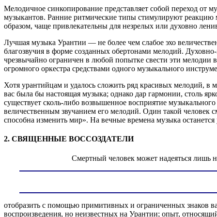
Мелодичное синкопирование представляет собой переход от 
музыкантов. Ранние ритмические типы стимулируют реакцию му
образом, чаще привлекательны для незрелых или духовно лен
Лучшая музыка Урантии — не более чем слабое эхо величеств
благозвучия в форме созданных обертонами мелодий. Духовно-
чрезвычайно ограничен в любой попытке свести эти мелодии 
огромного оркестра средствами одного музыкального инструме
Хотя урантийцам и удалось сложить ряд красивых мелодий, в 
вас была бы настоящая музыка; однако дар гармонии, столь яр
существует сколь-либо возвышенное восприятие музыкального 
величественным звучанием его мелодий. Один такой человек с
способна изменить мир». На вечные времена музыка останется
2. СВЯЩЕННЫЕ ВОССОЗДАТЕЛИ
Смертный человек может надеяться лишь н
отобразить с помощью примитивных и ограниченных знаков ва
воспроизведения, но неизвестных на Урантии; опыт, относящийс