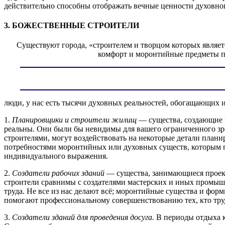
действительно способны отображать вечные ценности духовно
3. БОЖЕСТВЕННЫЕ СТРОИТЕЛИ
Существуют города, «строителем и творцом которых является
комфорт и моронтийные предметы п
люди, у нас есть тысячи духовных реальностей, обогащающих
1.
Планировщики и строители жилищ
— существа, создающие
реальны. Они были бы невидимы для вашего ограниченного зрен
строителями, могут воздействовать на некоторые детали план
потребностями моронтийных или духовных существ, которым п
индивидуального выражения.
2.
Создатели рабочих зданий
— существа, занимающиеся проек
строители сравнимы с создателями мастерских и иных промыш
труда. Не все из нас делают всё; моронтийные существа и фо
помогают профессиональному совершенствованию тех, кто труд
3.
Создатели зданий для проведения досуга.
В периоды отдыха к