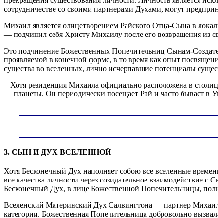
прекращения существования личности. Личность является иск
сотрудничестве со своими партнерами Духами, могут предпри
Михаил является олицетворением Райского Отца-Сына в локал
— подчинил себя Христу Михаилу после его возвращения из св
Это подчинение Божественных Попечительниц Сынам-Создате
проявляемой в конечной форме, в то время как опыт посвяще
существа во вселенных, лично исчерпавшие потенциалы сущест
Хотя резиденция Михаила официально расположена в столице
планеты. Он периодически посещает Рай и часто бывает в Ув
3. СЫН И ДУХ ВСЕЛЕННОЙ
Хотя Бесконечный Дух наполняет собою все вселенные времени
все качества личности через созидательное взаимодействие с 
Бесконечный Дух, в лице Божественной Попечительницы, полн
Вселенский Материнский Дух Салвингтона — партнер Михаила
категории. Божественная Попечительница добровольно вызвалас