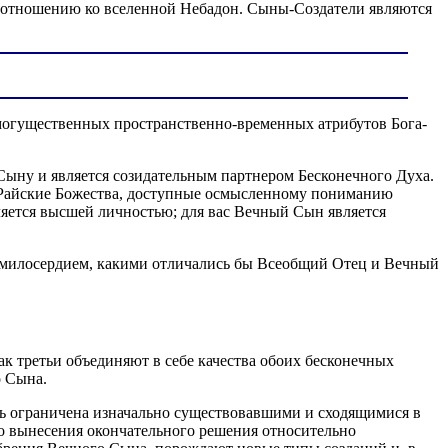
 отношению ко вселенной Небадон. Сыны-Создатели являются
могущественных пространственно-временных атрибутов Бога-
Сыну и является созидательным партнером Бесконечного Духа.
е Райские Божества, доступные осмысленному пониманию
ляется высшей личностью; для вас Вечный Сын является
и милосердием, какими отличались бы Всеобщий Отец и Вечный
к третьи объединяют в себе качества обоих бесконечных
о Сына.
сть ограничена изначально существовавшими и сходящимися в
во вынесения окончательного решения относительно