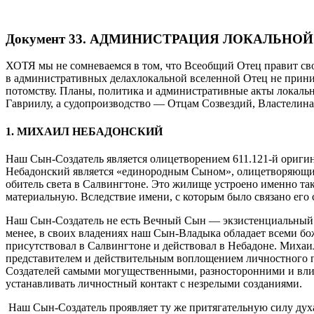
Документ
33. АДМИНИСТРАЦИЯ ЛОКАЛЬНО
ХОТЯ мы не сомневаемся в том, что Всеобщий Отец правит св
в административных делахлокальной вселенной Отец не прини
потомству. Планы, политика и административные акты локаль
Гавриилу, а судопроизводство — Отцам Созвездий, Властелин
1. МИХАИЛ НЕБАДОНСКИЙ
Наш Сын-Создатель является олицетворением 611.121-й ориг
Небадонский является «единородным Сыном», олицетворяющим 
обитель света в Салвингтоне. Это жилище устроено именно та
материальную. Вследствие имени, с которым было связано его 
Наш Сын-Создатель не есть Вечный Сын — экзистенциальный Р
менее, в своих владениях наш Сын-Владыка обладает всеми б
присутствовал в Салвингтоне и действовал в Небадоне. Михаи
представителем и действительным воплощением личностного п
Создателей самыми могущественными, разносторонними и вли
устанавливать личностный контакт с незрелыми созданиями.
Наш Сын-Создатель проявляет ту же притягательную силу ду