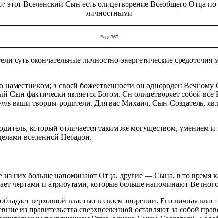
о:
этот Вселенский Сын есть олицетворение Всеобщего Отца по
личностными
Page 367
ели суть окончательные личностно-энергетические средоточия 
о наместником; в своей божественности он однороден Вечному 
ый Сын фактически является Богом. Он олицетворяет собой вс
уть
ваши творцы-родители. Для вас Михаил, Сын-Создатель, яв
родитель, который отличается таким же могуществом, умением 
делами вселенной Небадон.
 из них больше напоминают Отца, другие — Сына, в то время ка
ает чертами и атрибутами, которые больше напоминают Вечног
 обладает верховной властью в своем творении. Его личная вла
евние из правительства сверхвселенной оставляют за собой пра