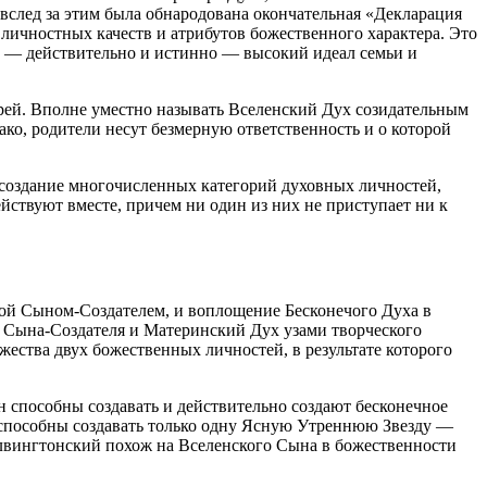
 вслед за этим была обнародована окончательная «Декларация
 личностных качеств и атрибутов божественного характера. Это
в — действительно и истинно — высокий идеал семьи и
ерей. Вполне уместно называть Вселенский Дух созидательным
ко, родители несут безмерную ответственность и о которой
а создание многочисленных категорий духовных личностей,
йствуют вместе, причем ни один из них не приступает ни к
ной Сыном-Создателем, и воплощение Бесконечого Духа в
у Сына-Создателя и Материнский Дух узами творческого
жества двух божественных личностей, в результате которого
 способны создавать и действительно создают бесконечное
, способны создавать только одну Ясную Утреннюю Звезду —
алвингтонский похож на Вселенского Сына в божественности