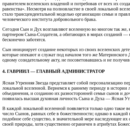
правителем вселенских владений и потребовав от всех их созд
равенства». Несмотря на полновластие в своей локальной всел
стало трансцендентальной моделью организации семьи и прав
человеческого института добровольного брака.
Сегодня Сын и Дух возглавляют вселенную во многом так же, 
партнером Сына-Создателя, а обитающих в мирах созданий — сы
бесконечно заботятся.
Сын инициирует создание некоторых из своих вселенских дете
которые опекают и служат под началом того же Материнского Д
одному созидательному акту, не посоветовавшись и не получив
4. ГАВРИИЛ — ГЛАВНЫЙ АДМИНИСТРАТОР
Ясная Утренняя Звезда представляет собой персонализацию п
локальной вселенной. Вернемся к раннему периоду в истории 
объединения, и созданию их разносторонней семьи сынов и доч
появилась высшая духовная личность Сына и Духа — Ясная Утр
В каждой локальной вселенной появляется только одно такое 
число Сынов, равных себе в божественности; однако в каждой
подобное себе существо, в значительной мере наследующее их
своей природы, хотя существенно ограничен в атрибутах Божес