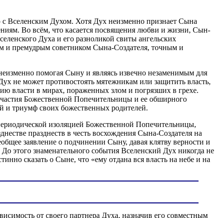
 с Вселенским Духом. Хотя Дух неизменно признает Сына
ениям. Во всём, что касается посвящения любви и жизни, Сын-
еленского Духа и его разноликой свиты ангельских
им и премудрым советником Сына-Создателя, точным и
 неизменно помогая Сыну и являясь извечно незаменимым для
 Дух не может противостоять мятежникам или защитить власть,
нию власти в мирах, пораженных злом и погрязших в грехе.
о участия Божественной Попечительницы и ее обширного
ей и триумф своих божественных родителей.
с периодической изоляцией Божественной Попечительницы,
днестве празднеств в честь восхождения Сына-Создателя на
общее заявление о подчинении Сыну, давая клятву верности и
До этого знаменательного события Вселенский Дух никогда не
нно сказать о Сыне, что «ему отдана вся власть на небе и на
симость от своего партнера Духа, назначив его совместным