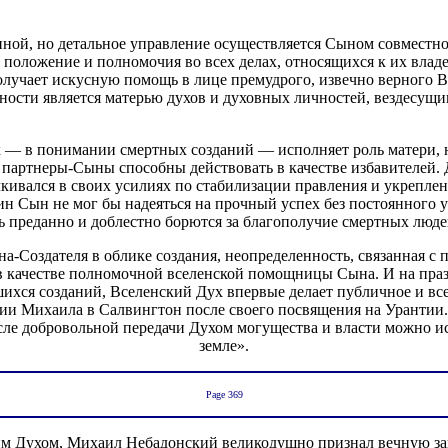
ной, но детальное управление осуществляется Сыном совместно
 положение и полномочия во всех делах, относящихся к их влад
учает искусную помощь в лице премудрого, извечно верного Вс
ности является матерью духов и духовных личностей, вездесущ
ух — в понимании смертных созданий — исполняет роль матери,
о партнеры-Сыны способны действовать в качестве избавителей.
алкивался в своих усилиях по стабилизации правления и укрепле
дин Сын не мог бы надеяться на прочный успех без постоянног
ь преданно и доблестно борются за благополучие смертных люд
а-Создателя в облике создания, неопределенность, связанная 
 в качестве полномочной вселенской помощницы Сына. И на праз
ихся созданий, Вселенский Дух впервые делает публичное и все
ии Михаила в Салвингтон после своего посвящения на Урантии. 
ле добровольной передачи Духом могущества и власти можно исти
земле».
Page 369
 Духом, Михаил Небадонский великодушно признал вечную зави