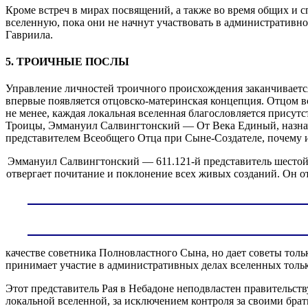
Кроме встреч в мирах посвящений, а также во время общих и 
вселенную, пока они не начнут участвовать в административно
Гавриила.
5. ТРОИЧНЫЕ ПОСЛЫ
Управление личностей троичного происхождения заканчиваетс
впервые появляется отцовско-материнская концепция. Отцом 
не менее, каждая локальная вселенная благословляется присут
Троицы, Эммануил Салвингтонский — От Века Единый, назнач
представителем Всеобщего Отца при Сыне-Создателе, почему 
Эммануил Салвингтонский — 611.121-й представитель шестой
отвергает почитание и поклонение всех живых созданий. Он о
качестве советника Полновластного Сына, но дает советы толь
принимает участие в административных делах вселенных только 
Этот представитель Рая в Небадоне неподвластен правительст
локальной вселенной, за исключением контроля за своими бра