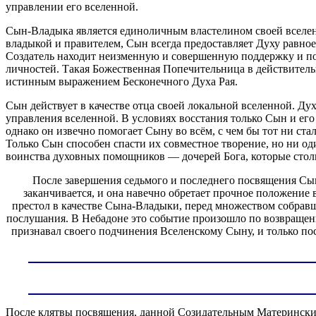
управлении его вселенной.
Сын-Владыка является единоличным властелином своей вселен
владыкой и правителем, Сын всегда предоставляет Духу равное
Создатель находит неизменную и совершенную поддержку и пол
личностей. Такая Божественная Попечительница в действитель
истинным выражением Бесконечного Духа Рая.
Сын действует в качестве отца своей локальной вселенной. Д
управления вселенной. В условиях восстания только Сын и ег
однако он извечно помогает Сыну во всём, с чем бы тот ни ст
Только Сын способен спасти их совместное творение, но ни о
воинства духовных помощников — дочерей Бога, которые стол
После завершения седьмого и последнего посвящения Сын
заканчивается, и она навечно обретает прочное положение
престол в качестве Сына-Владыки, перед множеством собравш
послушания. В Небадоне это событие произошло по возвращен
признавал своего подчинения Вселенскому Сыну, и только пос
После клятвы посвящения, данной Созидательным Материнским