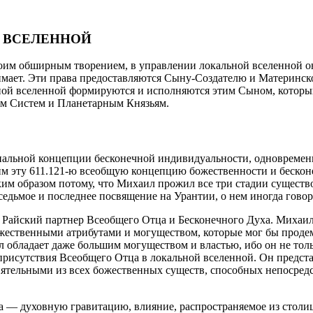
Й ВСЕЛЕННОЙ
оим обширным творением, в управлении локальной вселенной он 
мает. Эти права предоставляются Сыну-Создателю и Материнско
ной вселенной формируются и исполняются этим Сыном, который
ам Систем и Планетарным Князьям.
инальной концепции бесконечной индивидуальности, одновреме
эту 611.121-ю всеобщую концепцию божественности и бесконеч
ким образом потому, что Михаил прожил все три стадии сущест
седьмое и последнее посвящение на Урантии, о нем иногда говор
айский партнер Всеобщего Отца и Бесконечного Духа. Михаил 
ожественными атрибутами и могуществом, которые мог бы проде
л обладает даже большим могуществом и властью, ибо он не тол
рисутствия Всеобщего Отца в локальной вселенной. Он предста
ятельными из всех божественных существ, способных непосре
ха — духовную гравитацию, влияние, распространяемое из стол