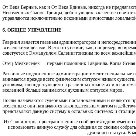
От Века Верные, как и От Века Единые, никогда не предлагают
Неизменных Сынов Троицы, действующих в качестве советников
управляются исключительно исконными личностями локальной
6. ОБЩЕЕ УПРАВЛЕНИЕ
Гавриил является главным администратором и непосредственн
вселенскими делами. В его отсутствие, как, например, во вре
советуется с Эммануилом Салвингтонским по всем важнейшим
Отец-Мелхиседек — первый помощник Гавриила. Когда Ясная Ут
Различные подчиненные администрации имеют специальные обла
занимается прежде всего физическим статусом живых существ,
условиям, господствующим на различных планетах и в система
вселенной больше занимаются духовным статусом миров.
Послы назначаются судебными постановлениями и являются пре
вселенных; они назначаются законодательным актом и действ
представляют данную систему в остальных системах и столице 
Из Салвингтона пространственные сообщения одновременно на
использовать данную службу для общения со своими собрать
духовного статуса. В 