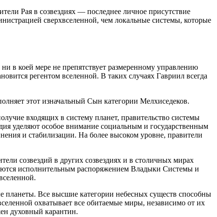
вители Рая в созвездиях — последнее личное присутствие
инистрацией сверхвселенной, чем локальные системы, которые
ни в коей мере не препятствует размеренному управлению
новится регентом вселенной. В таких случаях Гавриил всегда
полняет этот изначальный Сын категории Мелхиседеков.
олучие входящих в систему планет, правительство системы
здия уделяют особое внимание социальным и государственным
инения и стабилизации. На более высоком уровне, правители
ели созвездий в других созвездиях и в столичных мирах
ачаются исполнительным распоряжением Владыки Системы и
вселенной.
ые планеты. Все высшие категории небесных существ способны
вселенной охватывает все обитаемые миры, независимо от их
жен духовный карантин.