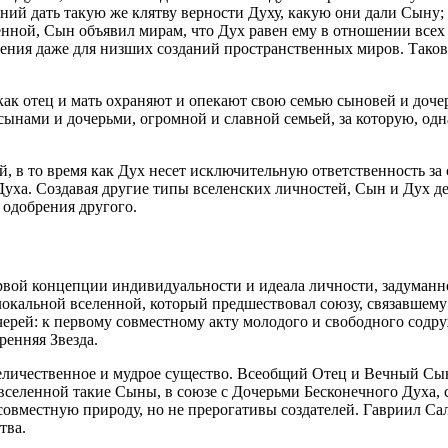
аний дать такую же клятву верности Духу, какую они дали Сыну;
енной, Сын объявил мирам, что Дух равен ему в отношении всех
ления даже для низших созданий пространственных миров. Тако
как отец и мать охраняют и опекают свою семью сыновей и доч
нами и дочерьми, огромной и славной семьей, за которую, одна
й, в то время как Дух несет исключительную ответственность з
уха. Создавая другие типы вселенских личностей, Сын и Дух де
 одобрения другого.
ервой концепции индивидуальности и идеала личности, задуман
локальной вселенной, который предшествовал союзу, связавшем
ерей: к первому совместному акту молодого и свободного содру
енняя Звезда.
величественное и мудрое существо. Всеобщий Отец и Вечный Сын
 вселенной такие Сыны, в союзе с Дочерьми Бесконечного Духа
 совместную природу, но не прерогативы создателей. Гавриил С
тва.