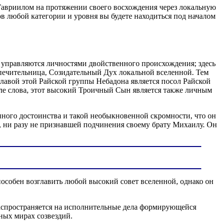
 Гавриилом на протяжении своего восхождения через локальную
ов любой категории и уровня вы будете находиться под началом
 управляются личностями двойственного происхождения; здесь
печительница, Созидательный Дух локальной вселенной. Тем
главой этой Райской группы Небадона является посол Райской
е слова, этот высокий Троичный Сын является также личным
ого достоинства и такой необыкновенной скромности, что он
, ни разу не признавшей подчинения своему брату Михаилу. Он
пособен возглавить любой высокий совет вселенной, однако он
распространяется на исполнительные дела формирующейся
ных мирах созвездий.