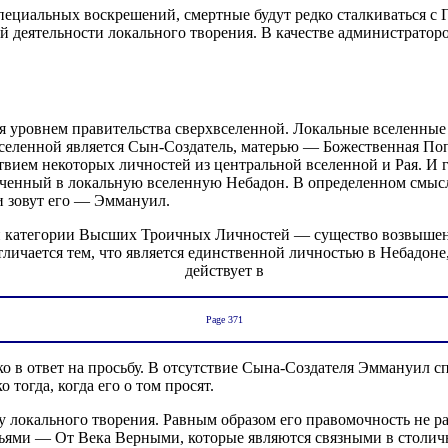
специальных воскрешений, смертные будут редко сталкиваться с
й деятельности локального творения. В качестве администратор
я уровнем правительства сверхвселенной. Локальные вселенные
вселенной является Сын-Создатель, матерью — Божественная По
ствием некоторых личностей из центральной вселенной и Рая. И 
енный в локальную вселенную Небадон. В определенном смысл
и зовут его — Эммануил.
 категории Высших Троичных Личностей — существо возвышенн
тличается тем, что является единственной личностью в Небадоне
действует в
Page 371
ко в ответ на просьбу. В отсутствие Сына-Создателя Эммануил с
тогда, когда его о том просят.
ву локального творения. Равным образом его правомочность не 
тьями — От Века Верными, которые являются связными в столич