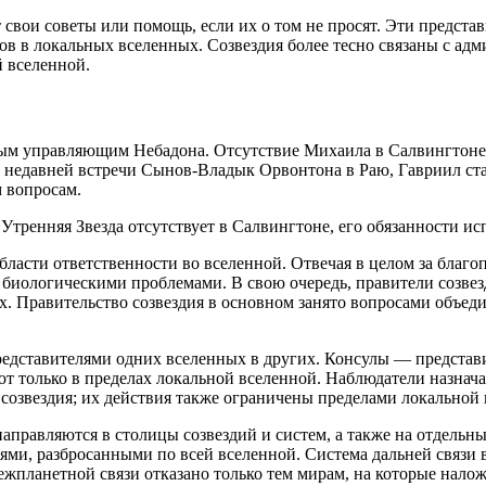
 свои советы или помощь, если их о том не просят. Эти предста
 в локальных вселенных. Созвездия более тесно связаны с адм
 вселенной.
ым управляющим Небадона. Отсутствие Михаила в Салвингтоне 
мя недавней встречи Сынов-Владык Орвонтона в Раю, Гавриил ста
 вопросам.
ренняя Звезда отсутствует в Салвингтоне, его обязанности ис
сти ответственности во вселенной. Отвечая в целом за благоп
 биологическими проблемами. В свою очередь, правители созве
х. Правительство созвездия в основном занято вопросами объед
дставителями одних вселенных в других. Консулы — представит
уют только в пределах локальной вселенной. Наблюдатели назн
созвездия; их действия также ограничены пределами локальной 
правляются в столицы созвездий и систем, а также на отдельн
ями, разбросанными по всей вселенной. Система дальней связи 
межпланетной связи отказано только тем мирам, на которые нало