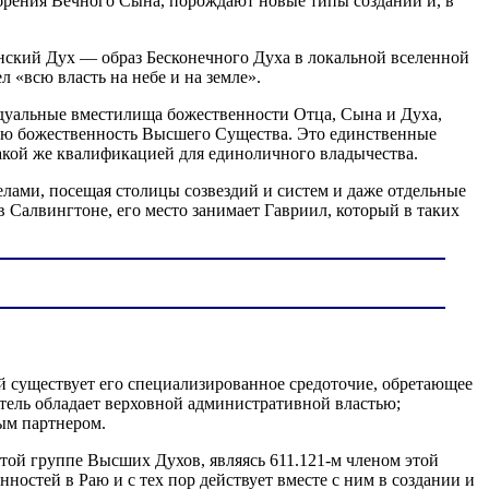
брения Вечного Сына, порождают новые типы созданий и, в
нский Дух — образ Бесконечного Духа в локальной вселенной
«всю власть на небе и на земле».
уальные вместилища божественности Отца, Сына и Духа,
кую божественность Высшего Существа. Это единственные
акой же квалификацией для единоличного владычества.
лами, посещая столицы созвездий и систем и даже отдельные
в Салвингтоне, его место занимает Гавриил, который в таких
й существует его специализированное средоточие, обретающее
атель обладает верховной административной властью;
ым партнером.
ой группе Высших Духов, являясь 611.121-м членом этой
остей в Раю и с тех пор действует вместе с ним в создании и