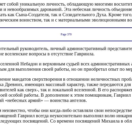
ляет собой уникальную личность, обладающую многими восхити
и и невообразимых дарований. Эта небесная личность объединя
ть как Сына-Создателя, так и Созидательного Духа. Кроме того,
афическим воинством, так и с материальными эволюционными в
Page 370
зумительный руководитель, личный административный представит
е вселенские вопросы в отсутствие Гавриила.
селенной Небадон и верховным судьей всех административных 
мым для выполнения своей работы, но он приобретал опыт по ме
лнение мандатов сверхтворения в отношении неличностных проб
а Древних, имеющих массовый характер, также передаются для и
ителей как сверх-, так и локальной вселенной. В его распоря
ей особой работы. В дополнение к этим помощникам, Гавриил м
ий «небесных армий» — воинства ангелов.
м неизвестно, чтобы они когда-либо оставляли свои непосредст
освящений Гавриил всегда неукоснительно выполнял волю инкар
ледующих посвящений. Со времени посвящений Михаила в облик