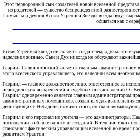
Этот первородный сын создателей новой вселенной представ
из родителей — существо беспрецедентной разносторонност
Помыслы и деяния Ясной Утренней Звезды всегда будут выража
общаться как с сер
Ясная Утренняя Звезда не является создателем, однако это и
наделения жизнью, Сын и Дух никогда не обсуждают важнейши
Гавриил Салвингтонский является главным администратором в
этого вселенского управляющего, его наделили всем необходи
Гавриил — главное должностное лицо, ответственное за испо
периодических воскрешений и судебных постановлений От Век
Гавриил одновременно является главным администратором прав
административных помощников, созданных для выполнения сво
действующих в Небадоне; помимо этого, он главнокомандующ
Гавриил и его персонал не учителя — это администраторы. На
посвящении в облике одного из созданий. В течение таких п
становился фактическим управляющим вселенной во время пос
развитием Урантии.