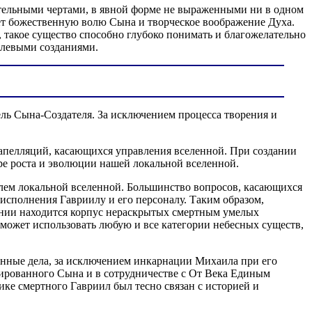
тельными чертами, в явной форме не выраженными ни в одном
ет божественную волю Сына и творческое воображение Духа.
 такое существо способно глубоко понимать и благожелательно
олевыми созданиями.
ель Сына-Создателя. За исключением процесса творения и
апелляций, касающихся управления вселенной. При создании
ре роста и эволюции нашей локальной вселенной.
лем локальной вселенной. Большинство вопросов, касающихся
сполнения Гавриилу и его персоналу. Таким образом,
жении находится корпус нераскрытых смертным умелых
ожет использовать любую и все категории небесных существ,
венные дела, за исключением инкарнации Михаила при его
нированного Сына и в сотрудничестве с От Века Единым
е смертного Гавриил был тесно связан с историей и