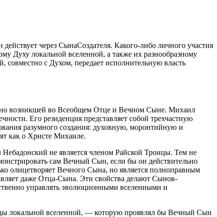
действует через СынаСоздателя. Какого-либо личного участия
му Духу локальной вселенной, а также их разнообразному
, совместно с Духом, передает исполнительную власть
нно возникшей во Всеобщем Отце и Вечном Сыне. Михаил
ности. Его резиденция представляет собой трехчастную
вования разумного создания: духовную, моронтийную и
ят как о Христе Михаиле.
Небадонский не является членом Райской Троицы. Тем не
монстрировать сам Вечный Сын, если бы он действительно
ько олицетворяет Вечного Сына, но является полноправным
вляет даже Отца-Сына. Эти свойства делают Сынов-
дственно управлять эволюционными вселенными и
ицы локальной вселенной, — которую проявлял бы Вечный Сын