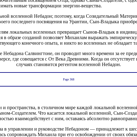
лючительным посвящением Отца, однако Сыны-Создатели, с одо
нимать новые трансформации энергии-вещества.
ьной вселенной Небадон; поэтому, когда Созидательный Матери
оего последнего посвящения на Урантии, Сын-Владыка приобрел 
лям локальных вселенных превращает Сынов-Владык в индивид
ния в образе созданий позволяет Михаилам выражать эмпиричес
вующего конечного опыта, и никто во вселенных не обладает т
 Небадона Салвингтоне, он проводит много времени за ее преде
ерсе, где совещается с От Века Древними. Когда он отсутствует 
случаях становится регентом вселенной Небадон.
Page 368
 и пространства, в столичном мире каждой локальной вселенно
Сыном-Создателем. Что касается локальной вселенной, Сын-Созд
остью взаимодействует с ним, оставаясь абсолютно равноправн
 в управлении и руководстве Небадоном — принадлежит к шест
ь сопровождать Михаила при его освобождении от своих обязанн