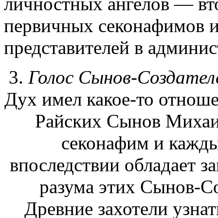
личностных ангелов — вто
первичных секонафимов и
представителей в админи
3.
Голос Сынов-Создател
Дух имел какое-то отноше
Райских Сынов Михаи
секонафим и кажды
впоследствии обладает з
разума этих Сынов-Со
Древние захотели узна