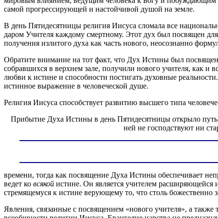
мировым влиянием, ведущим человека к Богу и побуждающим е
самой прогрессирующей и настойчивой душой на земле.
В день Пятидесятницы религия Иисуса сломала все национальн
даром Учителя каждому смертному. Этот дух был посвящен дл
получения излитого духа как часть нового, неосознанно форму
Обратите внимание на тот факт, что Дух Истины был посвящен
собравшихся в верхнем зале, получили нового учителя, как и 
любви к истине и способности постигать духовные реальности
истинное выражение в человеческой душе.
Религия Иисуса способствует развитию высшего типа человече
Прибытие Духа Истины в день Пятидесятницы открыло путь дл
ней не господствуют ни ст
времени, тогда как посвящение Духа Истины обеспечивает непр
ведет ко
всякой
истине. Он является учителем расширяющейся и
стремящемуся к истине верующему то, что столь божественно 
Явления, связанные с посвящением «нового учителя», а также 
всеобщности религии Иисуса. Евангелие царства не предназнач