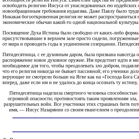
освободить религию Иисуса от унаследованных ею иудейских о
новообращенным требования иудаизма. Даже Павлу было трудн
Никакая богооткровенная религия не может распространиться 
экономические обычаи какой-то одной национальной культуры
Посвящение Духа Истины было свободно от каких-либо формальн
присутствовавшие в верхнем зале просто сидели, погруженные 
от мира и проводить годы в уединенном созерцании. Пятидеся
Пятидесятница, с ее духовным даром, была призвана навсегда 
распоряжение новое духовное оружие. Им предстоит идти в м
необходимое для того, чтобы преодолевать зло добром, подавл
что его религия никогда не бывает пассивной; его ученики д
верующие не смотрели больше на Ягве как на «Господа Бога С
вперед, даже если им и не удалось до конца осознать ту истин
Пятидесятница наделила смертного человека способностью 
огромной опасности; противостоять таким проявлениям зла,
разрушительных войн. Все участники этих страшных битв поте
имя, — Иисус Назарянин со своим евангелием о преодолени