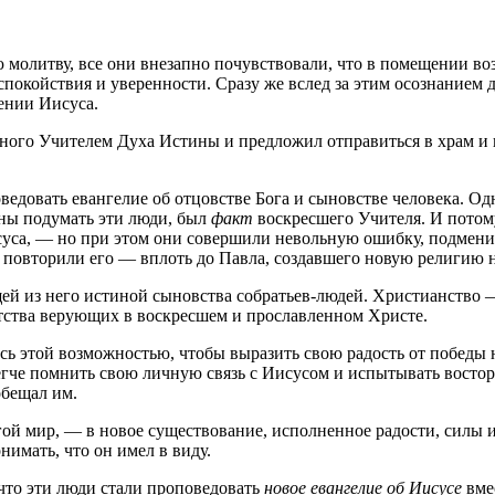
 молитву, все они внезапно почувствовали, что в помещении во
спокойствия и уверенности. Сразу же вслед за этим осознанием
сении Иисуса.
анного Учителем Духа Истины и предложил отправиться в храм и
едовать евангелие об отцовстве Бога и сыновстве человека. Од
ны подумать эти люди, был
факт
воскресшего Учителя. И потом
исуса, — но при этом они совершили невольную ошибку, подмен
овторили его — вплоть до Павла, создавшего новую религию на
щей из него истиной сыновства собратьев-людей. Христианство 
атства верующих в воскресшем и прославленном Христе.
ь этой возможностью, чтобы выразить свою радость от победы 
гче помнить свою личную связь с Иисусом и испытывать восторг
обещал им.
ой мир, — в новое существование, исполненное радости, силы и
нимать, что он имел в виду.
 что эти люди стали проповедовать
новое евангелие об Иисусе
вме