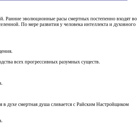
ной. Ранние эволюционные расы смертных постепенно входят во
еленной. По мере развития у человека интеллекта и духовного
щения.
одства всех прогрессивных разумных существ.
а.
я в духе смертная душа сливается с Райским Настройщиком
а.