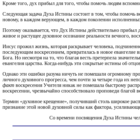
Кроме того, дух прибыл для того, чтобы помочь людям вспомнит
Следующая задача Духа Истины состоит в том, чтобы помочь в
новому, в каждом верующем, в каждом поколении исполненны
Поэтому оказывается, что Дух Истины действительно прибыл д
живое и растущее духовное осознание реальности вечного, вос
Иисус прожил жизнь, которая раскрывает человека, подчиненног
последующим воскресением, превратилась в новое евангелие вы
Бога. Но несмотря на то, что благая весть претерпела значит
евангелия царства. Когда-нибудь эти сокрытые истины об отцо
Однако эти ошибки разума ничуть не помешали огромному про
личного духовного прогресса, чем почти за четыре года их не
факт
воскресения Учителя никак не помешала быстрому распро
воскресении, чрезвычайно способствовало проповеди благой в
Термин «духовное крещение», получивший столь широкое распр
признание этой новой духовной силы как фактора, усиливающ
Со времени посвящения Духа Истины чело