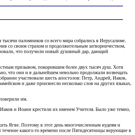
 тысячи паломников со всего мира собрались в Иерусалиме.
нчив со своим страхом и продолжительным затворничеством,
ствовали, что получили новый духовный дар, дающий
трастным призывом, покорившим более двух тысяч душ. Хотя
ьно, что они и в дальнейшем невольно продолжали возвещать
обрании участвовали шесть апостолов: Петр, Андрей, Иаков,
амейском и даже произнесли несколько слов на других языках,
поверили им.
 Иаков и Иоанн крестили их именем Учителя. Было уже темно,
ить Ягве. Поэтому в этот день многочисленным иудеям и
В течение какого-то времени после Пятидесятницы верующие в