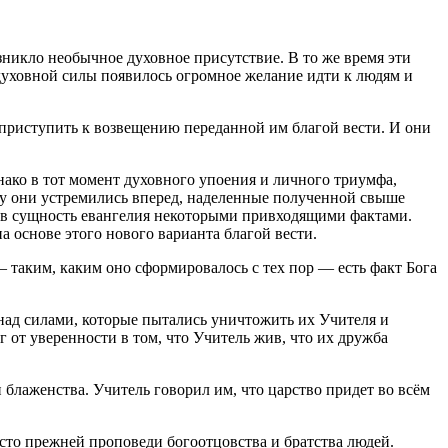
зникло необычное духовное присутствие. В то же время эти
 духовной силы появилось огромное желание идти к людям и
 приступить к возвещению переданной им благой вести. И они
нако в тот момент духовного упоения и личного триумфа,
у они устремились вперед, наделенные полученной свыше
ив сущность евангелия некоторыми привходящими фактами.
 основе этого нового варианта благой вести.
— таким, каким оно сформировалось с тех пор — есть факт Бога
над силами, которые пытались уничтожить их Учителя и
 от уверенности в том, что Учитель жив, что их дружба
 блаженства. Учитель говорил им, что царство придет во всём
сто прежней проповеди богоотцовства и братства людей.