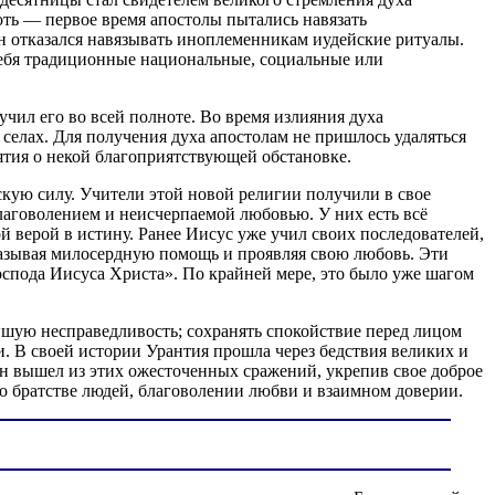
оть — первое время апостолы пытались навязать
н отказался навязывать иноплеменникам иудейские ритуалы.
 себя традиционные национальные, социальные или
чил его во всей полноте. Во время излияния духа
 селах. Для получения духа апостолам не пришлось удаляться
ятия о некой благоприятствующей обстановке.
скую силу. Учители этой новой религии получили в свое
аговолением и неисчерпаемой любовью. У них есть всё
й верой в истину. Ранее Иисус уже учил своих последователей,
оказывая милосердную помощь и проявляя свою любовь. Эти
оспода Иисуса Христа». По крайней мере, это было уже шагом
йшую несправедливость; сохранять спокойствие перед лицом
. В своей истории Урантия прошла через бедствия великих и
ин вышел из этих ожесточенных сражений, укрепив свое доброе
о братстве людей, благоволении любви и взаимном доверии.