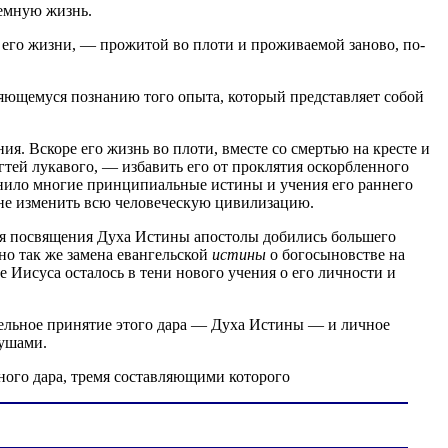
земную жизнь.
 его жизни, — прожитой во плоти и проживаемой заново, по-
ряющемуся познанию того опыта, который представляет собой
я. Вскоре его жизнь во плоти, вместе со смертью на кресте и
гтей лукавого, — избавить его от проклятия оскорбленного
ранило многие принципиальные истины и учения его раннего
орне изменить всю человеческую цивилизацию.
дня посвящения Духа Истины апостолы добились большего
но так же замена евангельской
истины
о богосыновстве на
 Иисуса осталось в тени нового учения о его личности и
тельное принятие этого дара — Духа Истины — и личное
душами.
ного дара, тремя составляющими которого