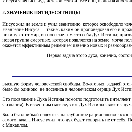
Иисуса являлись иудаистской сектой. Все они, включая апосто
2. ЗНАЧЕНИЕ ПЯТИДЕСЯТНИЦЫ
Иисус жил на земле и учил евангелию, которое освободило чело
Евангелие Иисуса — таким, каким он проповедовал его и прож
покинув этот мир, он посылает вместо себя Дух Истины; призв
новая группа смертных, которая появляется на земле, могла п
окажется эффективным решением извечно новых и разнообраз
Первая задача этого духа, конечно, сост
высшую форму человеческой свободы. Во-вторых, задачей этог
было бы одиноко, не поселись в человеческом сердце Дух Исти
Это посвящение Духа Истины помогло подготовить интеллект
Сознания). В известном смысле, этот Дух Истины является дух
Было бы ошибкой надеяться на глубинное рациональное осознан
самого начала Иисус учил, что дух будет говорить не от себя.
с Михаилом.