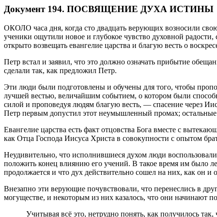
Д
окумент 194. ПОСВЯЩЕНИЕ ДУХА ИСТИНЫ
ОКОЛО часа дня, когда сто двадцать верующих возносили свою
ученики ощутили новое и глубокое чувство духовной радости, 
открыто возвещать евангелие царства и благую весть о воскре
Петр встал и заявил, что это должно означать прибытие обещ
сделали так, как предложил Петр.
Эти люди были подготовлены и обучены для того, чтобы пропов
лучшей вестью, величайшим событием, о котором были способ
силой и проповедуя людям благую весть, — спасение через И
Петр первым допустил этот неумышленный промах; остальные п
Евангелие царства есть факт отцовства Бога вместе с вытекаю
как Отца Господа Иисуса Христа в совокупности с опытом бр
Неудивительно, что исполнившиеся духом люди воспользовалис
положить конец влиянию его учений. В такое время им было ле
продолжается и что дух действительно сошел на них, как он и 
Внезапно эти верующие почувствовали, что перенеслись в друг
могуществе, и некоторым из них казалось, что они начинают по
Учитывая всё это, нетрудно понять, как получилось так,