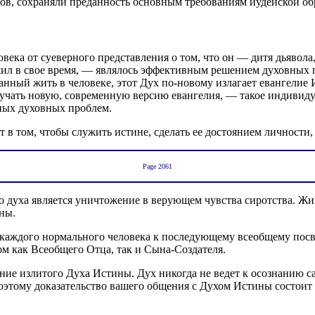
лов, сохраняли преданность основным требованиям иудейской об
века от суеверного представления о том, что он — дитя дьявола
ил в свое время, — являлось эффективным решением духовных пр
анный жить в человеке, этот Дух по-новому излагает евангелие 
олучать новую, современную версию евангелия, — такое индивид
ных духовных проблем.
оит в том, чтобы служить истине, сделать ее достоянием личности
Page 2061
о духа является уничтожение в верующем чувства сиротства. Ж
ны.
 каждого нормального человека к последующему всеобщему пос
ом как Всеобщего Отца, так и Сына-Создателя.
ие излитого Духа Истины. Дух никогда не ведет к осознанию са
 Поэтому доказательство вашего общения с Духом Истины состоит