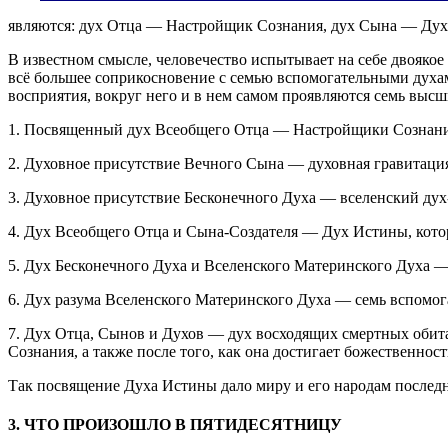
являются: дух Отца — Настройщик Сознания, дух Сына — Дух
В известном смысле, человечество испытывает на себе двояко
всё большее соприкосновение с семью вспомогательными духам
восприятия, вокруг него и в нем самом проявляются семь в
1. Посвященный дух Всеобщего Отца — Настройщики Сознани
2. Духовное присутствие Вечного Сына — духовная гравитаци
3. Духовное присутствие Бесконечного Духа — вселенский дух
4. Дух Всеобщего Отца и Сына-Создателя — Дух Истины, кото
5. Дух Бесконечного Духа и Вселенского Материнского Духа —
6. Дух разума Вселенского Материнского Духа — семь вспомог
7. Дух Отца, Сынов и Духов — дух восходящих смертных обита
Сознания, а также после того, как она достигает божественнос
Так посвящение Духа Истины дало миру и его народам послед
3. ЧТО ПРОИЗОШЛО В ПЯТИДЕСЯТНИЦУ