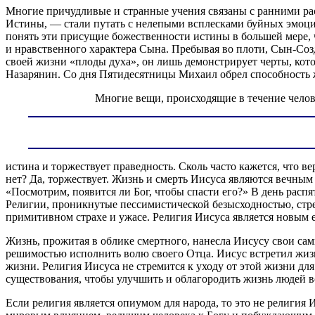
Многие причудливые и странные учения связаны с ранними рас
Истины, — стали путать с нелепыми всплесками буйных эмоци
понять эти присущие божественности истины в большей мере, 
и нравственного характера Сына. Пребывая во плоти, Сын-Соз
своей жизни «плоды духа», он лишь демонстрирует черты, кот
Назарянин. Со дня Пятидесятницы Михаил обрел способность ж
Многие вещи, происходящие в течение челове
истина и торжествует праведность. Сколь часто кажется, что ве
нет? Да, торжествует. Жизнь и смерть Иисуса являются вечным 
«Посмотрим, появится ли Бог, чтобы спасти его?» В день расп
Религии, проникнутые пессимистической безысходностью, стре
примитивном страхе и ужасе. Религия Иисуса является новым е
Жизнь, прожитая в облике смертного, нанесла Иисусу свои сам
решимостью исполнить волю своего Отца. Иисус встретил жизнь
жизни. Религия Иисуса не стремится к уходу от этой жизни дл
существования, чтобы улучшить и облагородить жизнь людей в
Если религия является опиумом для народа, то это не религия