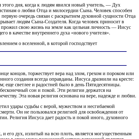
этого дня, когда к людям явился новый учитель, — Дух
 истинам о любви Отца и милосердии Сына. Человек способен
в первую очередь связан с раскрытием духовной сущности Отца
крывает людям Сына-Создателя. Когда человек приносит в
с прожил свою жизнь на земле как цельная личность — Иисус
о в качестве внутреннего духа «нового учителя».
влением о вселенной, в которой господствует
конце концов, торжествует вера над злом, грехом и пороком или
енного создания всегда оправданы. Иисуса дразнили на кресте:
ым; еще светлее и радостней было в день Пятидесятницы.
бесконечный сон и покой. Эти религии держатся на
честву. Эта новая религия основана на вере, надежде и любви.
етил удары судьбы с верой, мужеством и несгибаемой
смерти. Он не пользовался религией для освобождения от
ии. Религия Иисуса дает радость и покой иного, духовного
, и его дух, излитый на всю плоть, является могущественным