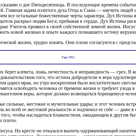
сказами о дне Пятидесятницы. В последующие времена события 
й. Главная задача излитого духа Отца и Сына — научить людей
чем все остальные божественные черты характера. Дух Истины 
датель раскрыл людям Бога; пребывая в сердце, Дух Истины рас
орые Учитель проявил в своей собственной земной жизни. Иису
ить новой жизнью в опыте каждого познавшего истину верующег
ческой жизни, трудно понять. Они плохо согласуются с предста
Page 2063
рх берет клевета, ложь, нечестность и неправедность — грех. В 
доказательством того, что истина добродетели и вера одухотвор
ятия царил мрак, но утро воскресения было восхитительно светл
мятся освободить человека от бремени жизни и требуют ухода в 
вангелием веры, которое должно возвещаться борющемуся челове
ые сильные, жестокие и мучительные удары; и этот человек встр
 во всей ее жестокой реальности и подчинил ее себе — даже в 
я того, чтобы насладиться блаженством, ожидающим в другом быт
о плоти.
 Иисуса. На кресте он отказался выпить одурманивающий напиток