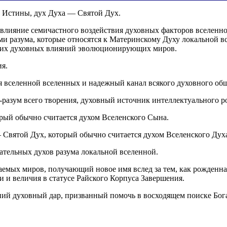
 Истины, дух Духа — Святой Дух.
е влияние семичастного воздействия духовных факторов вселен
и разума, которые относятся к Материнскому Духу локальной вс
ысших духовных влияний эволюционирующих миров.
я.
я вселенной вселенных и надежный канал всякого духовного об
-разум всего творения, духовный источник интеллектуального р
рый обычно считается духом Вселенского Сына.
 Святой Дух, который обычно считается духом Вселенского Дух
ательных духов разума локальной вселенной.
емых миров, получающий новое имя вслед за тем, как рожденна
ти и величия в статусе Райского Корпуса Завершения.
ний духовный дар, призванный помочь в восходящем поиске Бог