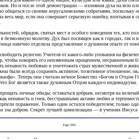
ков. Но и после этой демонстрации — излияния духа на всю пл
о общаться со своими иерусалимскими собратьями, поскольку о
на весь мир, если она совершает серьезную ошибку, впитывая в
.
остей, обрядов, святых мест и особого поведения тех, кто полу
в безмолвную молитву. Дух был посвящен как в городах, так и в
тница навечно отделила представление о духовном опыте от пон
освободить религию Учителя от какого-либо упования на физиче
ир, чтобы покорять его неизменным прощением, несравненным бл
ять ненависть любовью и уничтожать страх мужественной и живо
олжны были всегда сохранять активное, позитивное отношение, 
аваофа». Теперь они считали вечное Божество «Богом и Отцом Г
у, что Бог является также духовным Отцом каждого индивидуума.
прощать личные обиды; оставаться добрым, несмотря на велича
 как ненависть и гнев, бесстрашными актами любви и терпимости
рпели поражение. Только один остался победителем; только од
и зла добром. Секрет лучшей цивилизации — в учениях Иисуса 
Page 2065