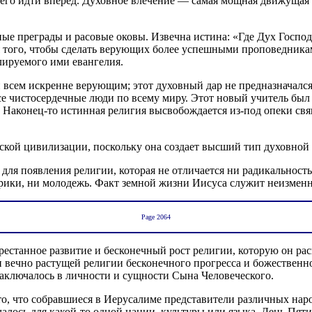
го идти вперед. Духовное влечение — самая мощная движущая 
ые преграды и расовые оковы. Извечна истина: «Где Дух Господ
я того, чтобы сделать верующих более успешными проповедника
лируемого ими евангелия.
 всем искренне верующим; этот духовный дар не предназначался
все чистосердечные люди по всему миру. Этот новый учитель был
. Наконец-то истинная религия высвобождается из-под опеки св
ской цивилизации, поскольку она создает высший тип духовной 
я появления религии, которая не отличается ни радикальностью,
арики, ни молодежь. Факт земной жизни Иисуса служит неизменн
Page 2064
естанное развитие и бесконечный рост религии, которую он рас
 вечно растущей религии бесконечного прогресса и божественно
заключалось в личности и сущности Сына Человеческого.
то, что собравшиеся в Иерусалиме представители различных нар
алось для какой-то одной нации, культуры или языка. День Пят