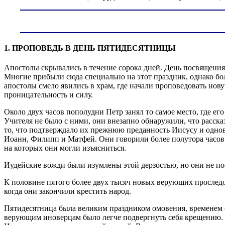
1. ПРОПОВЕДЬ В ДЕНЬ ПЯТИДЕСЯТНИЦЫ
Апостолы скрывались в течение сорока дней. День посвящения
Многие прибыли сюда специально на этот праздник, однако бо
апостолы смело явились в храм, где начали проповедовать но
проницательность и силу.
Около двух часов пополудни Петр занял то самое место, где ег
Учителя не было с ними, они внезапно обнаружили, что расска
то, что подтверждало их прежнюю преданность Иисусу и одновр
Иоанн, Филипп и Матфей. Они говорили более полутора часов и
на которых они могли изъясниться.
Иудейские вожди были изумлены этой дерзостью, но они не п
К половине пятого более двух тысяч новых верующих проследо
когда они закончили крестить народ.
Пятидесятница была великим праздником омовения, временем 
верующим иноверцам было легче подвергнуть себя крещению. 