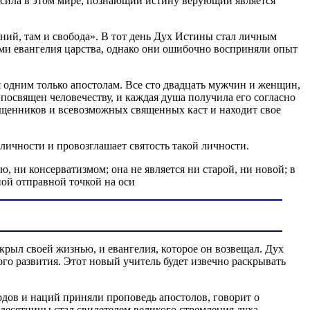
сила в этом мире; познающий истину верующий является
ний, там и свобода». В тот день Дух Истины стал личным
ми евангелия царства, однако они ошибочно восприняли опыт
 одним только апостолам. Все сто двадцать мужчин и женщин,
 посвящен человечеству, и каждая душа получила его согласно
ященников и всевозможных священных каст и находит свое
личности и провозглашает святость такой личности.
 ни консерватизмом; она не является ни старой, ни новой; в
ой отправной точкой на оси
крыл своей жизнью, и евангелия, которое он возвещал. Дух
го развития. Этот новый учитель будет извечно раскрывать
одов и наций приняли проповедь апостолов, говорит о
идесятницы стал свидетелем великого стремления духа