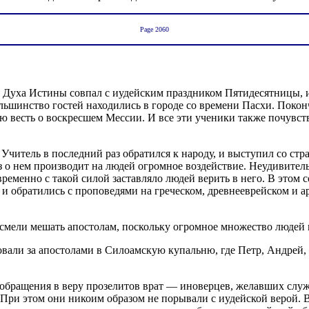
Page 2060
 Духа Истины совпал с иудейским праздником Пятидесятницы, и
льшинство гостей находились в городе со времени Пасхи. Поко
вую весть о воскресшем Мессии. И все эти ученики также почув
о Учитель в последний раз обратился к народу, и выступил со с
з о нем производит на людей огромное воздействие. Неудивител
еменно с такой силой заставляло людей верить в него. В этом с
 обратились с проповедями на греческом, древнееврейском и ар
осмели мешать апостолам, поскольку огромное множество людей 
вали за апостолами в Силоамскую купальню, где Петр, Андрей,
обращения в веру прозелитов врат — иноверцев, желавших служ
При этом они никоим образом не порывали с иудейской верой. 