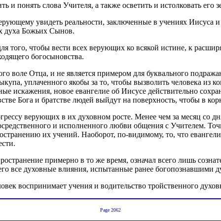
ь и понять слова Учителя, а также осветить и истолковать его 
ерующему увидеть реальности, заключенные в учениях Иисуса и
х духа Божьих Сынов.
ля того, чтобы вести всех верующих ко всякой истине, к расши
ходящего богосыновства.
о воле Отца, и не является примером для буквального подражани
купа, уплаченного якобы за то, чтобы вызволить человека из ко
ельные искажения, новое евангелие об Иисусе действительно сох
встве Бога и братстве людей выйдут на поверхность, чтобы в к
грессу верующих в их духовном росте. Менее чем за месяц со 
посредственного и исполненного любви общения с Учителем. Точ
странению их учений. Наоборот, по-видимому, то, что евангелие
ести.
остранение примерно в то же время, означал всего лишь созна
его все духовные влияния, испытанные ранее богопознавшими 
век воспринимает учения и водительство тройственного духов
Page 2062