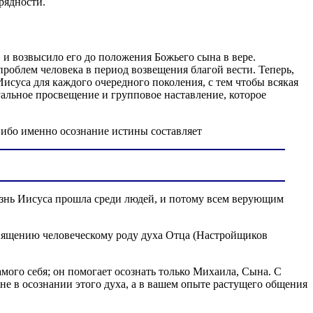
рядности.
, и возвысило его до положения Божьего сына в вере.
облем человека в период возвещения благой вести. Теперь,
Иисуса для каждого очередного поколения, с тем чтобы всякая
уальное просвещение и групповое наставление, которое
, ибо именно осознание истины составляет
изнь Иисуса прошла среди людей, и потому всем верующим
вящению человеческому роду духа Отца (Настройщиков
мого себя; он помогает осознать только Михаила, Сына. С
 не в осознании этого духа, а в вашем опыте растущего общения