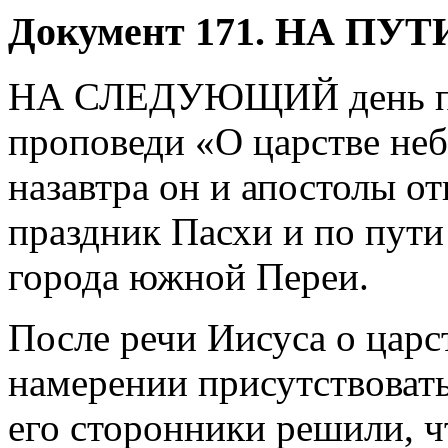
Д
окумент 171. НА П
НА СЛЕДУЮЩИЙ день по
проповеди «О царстве неб
назавтра он и апостолы о
праздник Пасхи и по пут
города южной Переи.
После речи Иисуса о царст
намерении присутствовать
его сторонники решили, ч