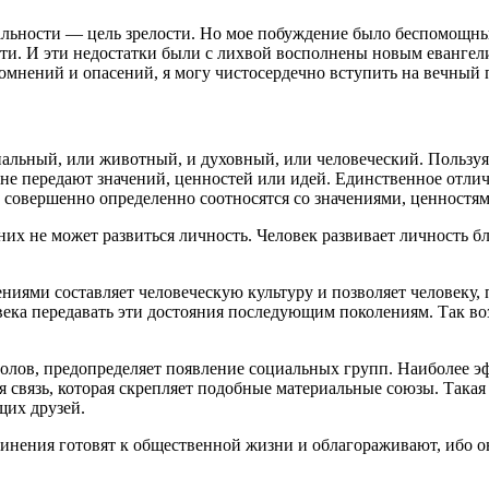
льности — цель зрелости. Но мое побуждение было беспомощны
сти. И эти недостатки были с лихвой восполнены новым евангел
мнений и опасений, я могу чистосердечно вступить на вечный 
риальный, или животный, и духовный, или человеческий. Пользу
не передают значений, ценностей или идей. Единственное отличи
 совершенно определенно соотносятся со значениями, ценностям
их не может развиться личность. Человек развивает личность б
ниями составляет человеческую культуру и позволяет человеку,
века передавать эти достояния последующим поколениям. Так во
лов, предопределяет появление социальных групп. Наиболее эф
я связь, которая скрепляет подобные материальные союзы. Така
щих друзей.
динения готовят к общественной жизни и облагораживают, ибо 