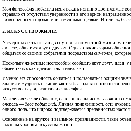
Моя философия побудила меня искать истинно достижимые реа
страдало от отсутствия уверенности в его верной направленно
возвышенными идеями и неизменными целями. И теперь, без со
2. ИСКУССТВО ЖИЗНИ
У смертных есть только два пути для совместной жизни: мате
смысле, общаться друг с другом. Однако такие формы общения 
общаться со своими собратьями посредством
символов,
которые
Поскольку животные неспособны сообщать друг другу идеи, у н
обмениваясь как идеями, так и идеалами.
Именно эта способность общаться и пользоваться общими значе
Знания и мудрость накапливаются благодаря способности чело
искусство, наука, религия и философия.
Межчеловеческое общение, основанное на использовании симво
очередь —
двое родителей.
Личная привязанность есть духовна
одного пола, что широко подтверждается преданностью настоя
Основанные на дружбе и взаимной привязанности, такие объе
высшим уровням искусства жизни.