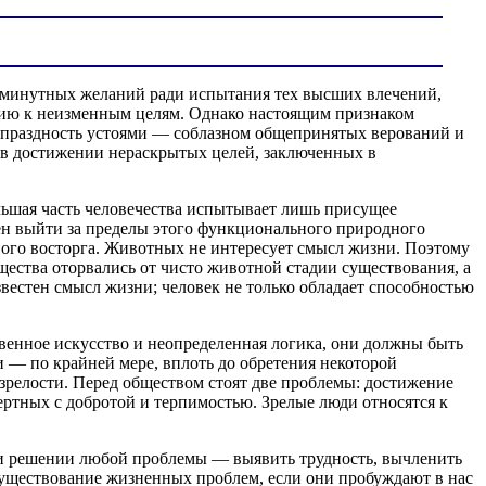
сиюминутных желаний ради испытания тех высших влечений,
нию к неизменным целям. Однако настоящим признаком
и праздность устоями — соблазном общепринятых верований и
в достижении нераскрытых целей, заключенных в
льшая часть человечества испытывает лишь присущее
ен выйти за пределы этого функционального природного
вного восторга. Животных не интересует смысл жизни. Поэтому
щества оторвались от чисто животной стадии существования, а
звестен смысл жизни; человек не только обладает способностью
овенное искусство и неопределенная логика, они должны быть
— по крайней мере, вплоть до обретения некоторой
зрелости. Перед обществом стоят две проблемы: достижение
ертных с добротой и терпимостью. Зрелые люди относятся к
ри решении любой проблемы — выявить трудность, вычленить
 существование жизненных проблем, если они пробуждают в нас