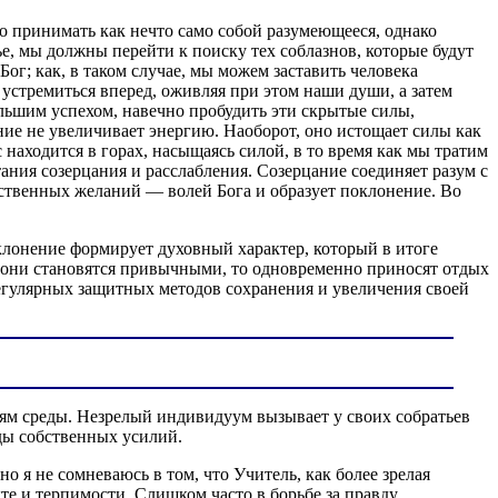
но принимать как нечто само собой разумеющееся, однако
е, мы должны перейти к поиску тех соблазнов, которые будут
ог; как, в таком случае, мы можем заставить человека
устремиться вперед, оживляя при этом наши души, а затем
ьшим успехом, навечно пробудить эти скрытые силы,
ие не увеличивает энергию. Наоборот, оно истощает силы как
 находится в горах, насыщаясь силой, в то время как мы тратим
ания созерцания и расслабления. Созерцание соединяет разум с
обственных желаний — волей Бога и образует поклонение. Во
лонение формирует духовный характер, который в итоге
 они становятся привычными, то одновременно приносят отдых
егулярных защитных методов сохранения и увеличения своей
ям среды. Незрелый индивидуум вызывает у своих собратьев
ды собственных усилий.
о я не сомневаюсь в том, что Учитель, как более зрелая
кте и терпимости. Слишком часто в борьбе за правду