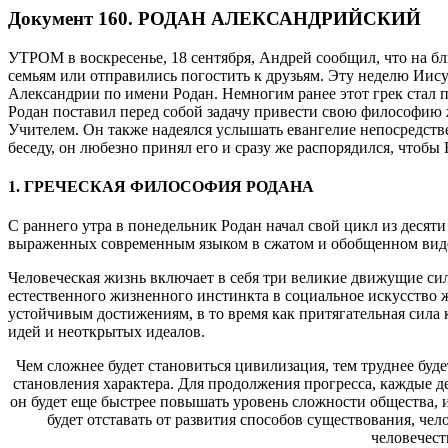
Д
окумент 160. РОДАН АЛЕКСАНДРИЙСКИЙ
УТРОМ в воскресенье, 18 сентября, Андрей сообщил, что на 
семьям или отправились погостить к друзьям. Эту неделю Иис
Александрии по имени Родан. Немногим ранее этот грек стал 
Родан поставил перед собой задачу привести свою философию 
Учителем. Он также надеялся услышать евангелие непосредстве
беседу, он любезно принял его и сразу же распорядился, чтобы 
1. ГРЕЧЕСКАЯ ФИЛОСОФИЯ РОДАНА
С раннего утра в понедельник Родан начал свой цикл из десят
выраженных современным языком в сжатом и обобщенном виде
Человеческая жизнь включает в себя три великие движущие сил
естественного жизненного инстинкта в социальное искусство 
устойчивым достижениям, в то время как притягательная сила
идей и неоткрытых идеалов.
Чем сложнее будет становиться цивилизация, тем труднее буде
становления характера. Для продолжения прогресса, каждые де
он будет еще быстрее повышать уровень сложности общества, 
будет отставать от развития способов существования, 
человечест