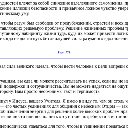
удностей влечет за собой снижение взлелеянного самомнения, п
режние иллюзии безопасности и привычное ложное чувство увере
огическому уму.
чтобы разум был свободен от предубеждений, страстей и всех 
ставляющих решаемую проблему. Решение жизненных проблем тре
утанному лабиринту жизни туда, куда их может привести логика
икогда не достигнуть без движущей силы разумного вдохновени
Page 1774
ая сила великого идеала, чтобы вести человека к цели вопрек
циям, вы едва ли можете рассчитывать на успех, если вы не н
й поддержки и сотрудничества. Вы не можете надеяться на ощут
торону. Вам просто необходимы такт и терпимость.
ул у Иисуса, вашего Учителя. Я имею в виду то, чем он столь ч
— его частых уединениях для общения с небесным Отцом — закл
об извлечения энергии для решения более высоких проблем нра
ты личности или восполнить отсутствие потребности в истинно
периодически удаляться для того, чтобы в уединении предатьс