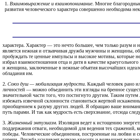
1.
Взаимовыражение и взаимопонимание.
Многие благородные
развития человеческого характера совершенно необходима нек
характера. Характер — это нечто большее, чем только разум и
является нежная и отзывчивая дружба мужчины и женщины, о
пробуждать те ценные импульсы и высокие мотивы, которые не
избрал взаимоотношения отца и дитя в качестве краеугольного
и женщина, заключенные в нежные объятия высочайших идеалов
обладания им.
2.
Союз душ — мобилизация мудрости.
Каждый человек рано ил
личностей — можно объединить эти взгляды на бренное сущест
значительной части того, что постигнуто другим. Таким путе
избежать извечной склонности становиться жертвой искаженны
приобщением к разуму других людей. Я обращаю ваше внимание 
путь парами. И так как мудрость есть сверхзнание, отсюда сле
3.
Жизненный энтузиазм.
Изоляция ведет к истощению энергет
поддержания отваги, необходимой для ведения тех сражений, к
победы. Человеческие объединения, построенные на любви и 
горечи. Дружба усиливает всякую красоту и возвышает всякую