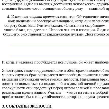
восприятию. Одно из высших достоинств человеческой дружбы 
сознания беззаветного посвящения общему делу — взаимной п
4.
Усиленная защита против всякого зла.
Объединение лично
болезненными и обескураживающими, когда они переносятся
остроту боли. Ваш Учитель сказал: «Счастливы скорбящие» — 
твоего блага, придает сил. Человек чахнет в изоляции. Люди
будущего, оно становится раздражающе пустым. Достаточно одн
И когда в человеке пробуждается всё лучшее, он живет наибол
Я повторяю: такое воодушевляющее и облагораживающее объеди
многих случаях брак оказывается неспособным принести нравс
высшими спутниками человеческой зрелости. Идеальный брак д
должен основываться на подлинной и взаимной личной преданн
совокупности они предстанут перед миром великой и прославл
реализации идеала вашего Учителя — «мира на земле и доброй
приблизилось бы к той устойчивости, которая присуща зрелост
3. СОБЛАЗНЫ ЗРЕЛОСТИ