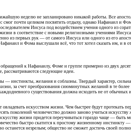
ближайшую неделю не запланировано никакой работы. Все апост
ус смог почти целиком посвятить отдыху, однако Нафанаил и Фо
последователем Иисуса под воздействием учения одного из сора
жизни в соответствие с новыми религиозными учениями Иисуса,
нно из первых рук — от самого Иисуса или одного из его апосто
Нафанаил и Фома выслушали всё, что тот хотел сказать им, и в от
и обращений к Нафанаилу, Фоме и группе примерно из двух десят
, рассматриваются следующие идеи.
ы — инстинкты, желания и соблазны. Твердый характер, сильная
жизни, за счет преобразования сиюминутных желаний в те более
 каждодневного существования должна исходить не от обычных и
т овладевать искусством жизни. Чем быстрее будут протекать пе
сять поколений человечество должно заново учиться искусству ж
искусству жизни придется переучиваться гораздо чаще — быть м
человечество быстро скатится к простому жизненному инстинкту
во останется незрелым; общество не сможет достичь своей полно