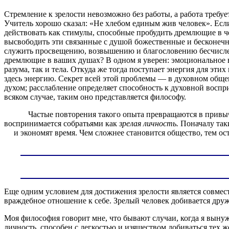
Стремление к зрелости невозможно без работы, а работа требу
Учитель хорошо сказал: «Не хлебом единым жив человек». Если
действовать как стимулы, способные пробудить дремлющие в чел
высвободить эти связанные с душой божественные и бесконечны
служить просвещению, возвышению и благословению бесчислен
дремлющие в ваших душах? В одном я уверен: эмоциональное 
разума, так и тела. Откуда же тогда поступает энергия для эти
здесь энергию. Секрет всей этой проблемы — в духовном общен
духом; расслабление определяет способность к духовной воспр
всяком случае, таким оно представляется философу.
Частые повторения такого опыта превращаются в привы
воспринимается собратьями как
зрелая личность.
Поначалу так
и экономят время. Чем сложнее становится общество, тем 
Еще одним условием для достижения зрелости является совме
враждебное отношение к себе. Зрелый человек добивается дру
Моя философия говорит мне, что бывают случаи, когда я вынужд
личность, способен с легкостью и изяществом добиваться тех ж