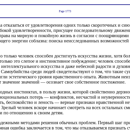
Page 1773
ка отказаться от удовлетворения одних только скоротечных и 
убокой удовлетворенности, присущее последовательному движе
от права на мирную и покойную жизнь в согласии с поощряющим
его энергии соблазна: поиска неисследованных возможностей 
только человек способен достигнуть искусства жизни, хотя бо
олько это слепое и инстинктивное побуждение; человек способ
е интеллектуального искусства и даже небесной радости и духо
 Самоубийства среди людей свидетельствуют о том, что такие су
тигли эстетического уровня нравственного опыта. Животным неи
ет значение значений — осознает свое собственное постижение.
родных инстинктах, в пользу жизни, которой свойственно дерзн
оциональных потерь — конфликтов, несчастий и неуверенности 
ь, беспокойство и леность — верные признаки нравственной не
Зрелый человек вскоре начинает смотреть на всех остальных см
и по отношению к своим детям.
я надежными методами решения обычных проблем. Первый шаг п
омная ошибка заключается в том, что мы отказываемся признать