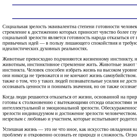
Социальная зрелость эквивалентна степени готовности челове
стремление к достижению которых приносит чувство более гл
социальной зрелости является готовность народа отказаться 
привычных идей — в пользу лишающего спокойствия и требующ
идеалистических духовных реальностях.
Животные превосходно подчиняются жизненному инстинкту, но 
животным, инстинктивное стремление жить. Животные знают т
инстинкта. Человек способен избрать жизнь на высоком уровн
они никогда не тревожатся и не кончают жизнь самоубийством.
также о том, что у таких людей познавательные усилия не дос
осознавать ценности и понимать значения, но он также осозна
Когда люди решаются отказаться от жизни, основанной на при
готовы к столкновению с вытекающими отсюда опасностями эм
интеллектуальной и эмоциональной зрелости. Обескураженност
зрелости индивидуумом и достижение зрелости человечеством. 
незрелым с любовью и участием, которые испытывают родител
Успешная жизнь — это не что иное, как искусство овладени
проблему и откровенно осознать ее природу и сложность. Огр