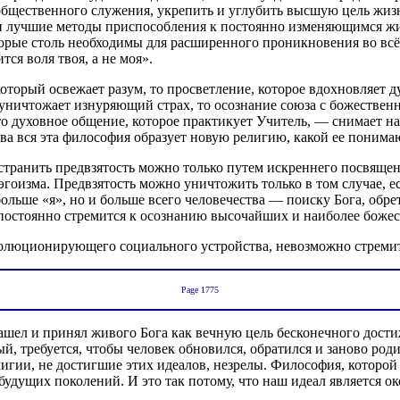
общественного служения, укрепить и углубить высшую цель жи
 и лучшие методы приспособления к постоянно изменяющимся ж
ые столь необходимы для расширенного проникновения во всё до
я воля твоя, а не моя».
оторый освежает разум, то просветление, которое вдохновляет ду
е уничтожает изнуряющий страх, то осознание союза с божествен
о духовное общение, которое практикует Учитель, — снимает н
а вся эта философия образует новую религию, какой ее понимаю
 Устранить предвзятость можно только путем искреннего посвящ
 эгоизма. Предвзятость можно уничтожить только в том случае, е
 больше «я», но и больше всего человечества — поиску Бога, об
 постоянно стремится к осознанию высочайших и наиболее боже
волюционирующего социального устройства, невозможно стрем
Page 1775
нашел и принял живого Бога как вечную цель бесконечного дости
ый, требуется, чтобы человек обновился, обратился и заново род
игии, не достигшие этих идеалов, незрелы. Философия, которой у
 будущих поколений. И это так потому, что наш идеал являетс