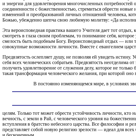
и энергии для удовлетворения многочисленных потребностей 
соединенности с божественностью, стремиться обрести новые
изменений и преобразований личных отношений человека, котор
Божью, убежденно шепча свою любимую молитву: «Да исполнитс
Эта вероисповедная практика вашего Учителя дает тот отдых, к
смотреть в глаза своим проблемам, то понимание себя, которо
смелость быть подобным Богу. Вероисповедный отдых — или т
совокупные возможности личности. Вместе с евангелием царств
Предвзятость ослепляет душу, не позволяя ей увидеть истину.
себя всех человеческих собратьев. Предвзятость неотделима от
получить удовлетворение от служения делу, которое не только
такая трансформация человеческого желания, при которой оно
В постоянно изменяющемся мире, в условиях э
целям. Только тот может обрести устойчивость личности, кто 
вечность, с земли в Рай, с человеческого уровня на божественн
вступления в братство небесного царства. Все философии и рел
представляет собой новую религию зрелости — идеал для всех
и бесконечным.