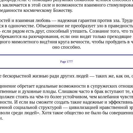
заключается в этой силе и возможности взаимного стимулирова
реданности космическому Божеству.
стей и взаимная любовь — надежная гарантия против зла. Трудн
 в одиночестве. Объединение не преобразует зло в праведность
если рядом есть друг, способный утешить. Сознание того, что т
 обрекаются на разочарования, если они видят только преходящие
ого мимолетного вид†ния круга вечности, чтобы пробудить в чел
оно способно.
Page 1777
ее бескорыстной жизнью ради других людей — таких же, как он, 
нение обретает идеальные возможности в супружеских отношени
твенные и духовные плоды. Слишком часто в брак вступают те, 
олжен стоять на чём-то более устойчивом, чем колебания чувст
ости. И если вы сможете создать такие надежные и эффективные
енной социальной структурой — цивилизацией нравственной зре
 воли среди людей». Хотя такое общество не было бы совершенн
и.