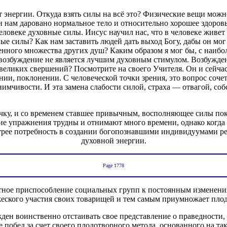
ет энергии. Откуда взять силы на всё это? Физические вещи мож
 нам даровано нормальное тело и относительно хорошее здоровь
овеке духовные силы. Иисус научил нас, что в человеке живет Б
е силы? Как нам заставить людей дать выход Богу, дабы он мог 
ного множества других душ? Каким образом я мог бы, с наибол
возбуждение не является лучшим духовным стимулом. Возбужден
х великих свершений? Посмотрите на своего Учителя. Он и сейчас
ии, поклонении. С человеческой точки зрения, это вопрос сочет
иимчивости. И эта замена слабости силой, страха — отвагой, с
чку, и со временем ставшее привычным, восполняющее силы пок
ие упражнения трудны и отнимают много времени, однако когда
острее потребность в создании богопознавшими индивидуумами р
духовной энергии.
Page 1778
стное приспособление социальных групп к постоянным изменени
жеского участия своих товарищей и тем самым приумножает пло
ен воинственно отстаивать свое представление о праведности, н
е побед за счет своего плодотворного метода, основанного на та