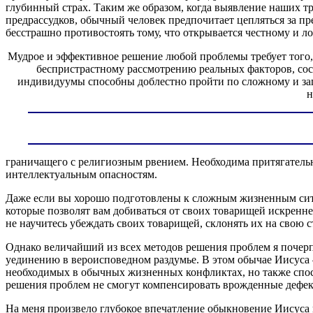
глубинный страх. Таким же образом, когда выявление наших тр
предрассудков, обычный человек предпочитает цепляться за п
бесстрашно противостоять тому, что открывается честному и л
Мудрое и эффективное решение любой проблемы требует того, 
беспристрастному рассмотрению реальных факторов, со
индивидуумы способны доблестно пройти по сложному и зап
н
граничащего с религиозным рвением. Необходима притягательн
интеллектуальным опасностям.
Даже если вы хорошо подготовлены к сложным жизненным ситуа
которые позволят вам добиваться от своих товарищей искренне
не научитесь убеждать своих товарищей, склонять их на свою с
Однако величайший из всех методов решения проблем я почерпн
уединению в вероисповедном раздумье. В этом обычае Иисуса 
необходимых в обычных жизненных конфликтах, но также спос
решения проблем не смогут компенсировать врожденные дефек
На меня произвело глубокое впечатление обыкновение Иисуса 