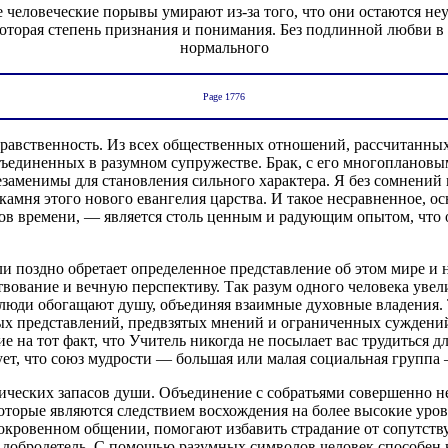
 человеческие порывы умирают из-за того, что они остаются н
оторая степень признания и понимания. Без подлинной любви в
нормального
Page 1776
 нравственность. Из всех общественных отношений, рассчитанны
бъединенных в разумном супружестве. Брак, с его многоплано
заменимы для становления сильного характера. Я без сомнений
 камня этого нового евангелия царства. И такое несравненное,
 времени, — является столь ценным и радующим опытом, что он
и поздно обретает определенное представление об этом мире и 
вование и вечную перспективу. Так разум одного человека увел
м люди обогащают душу, объединяя взаимные духовные владения.
х представлений, предвзятых мнений и ограниченных суждений.
на тот факт, что Учитель никогда не посылает вас трудиться дл
дует, что союз мудрости — большая или малая социальная группа
ических запасов души. Объединение с собратьями совершенно н
оторые являются следствием восхождения на более высокие уров
сокровенном общении, помогают избавить страдание от сопутс
 добродетель. С помощью разумных символов человек способен в