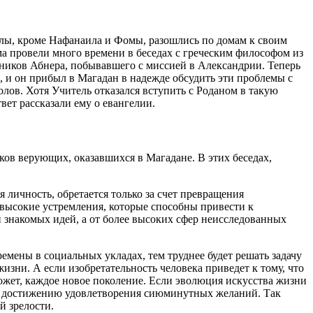
олы, кроме Нафанаила и Фомы, разошлись по домам к своим
ма провели много времени в беседах с греческим философом из
тников Абнера, побывавшего с миссией в Александрии. Теперь
 и он прибыл в Магадан в надежде обсудить эти проблемы с
лов. Хотя Учитель отказался вступить с Роданом в такую
вет рассказали ему о евангелии.
ков верующих, оказавшихся в Магадане. В этих беседах,
 личность, обретается только за счет превращения
 высокие устремления, которые способны привести к
 знакомых идей, а от более высоких сфер неисследованных
ремены в социальных укладах, тем труднее будет решать задачу
изни. А если изобретательность человека приведет к тому, что
ожет, каждое новое поколение. Если эволюция искусства жизни
 — достижению удовлетворения сиюминутных желаний. Так
й зрелости.