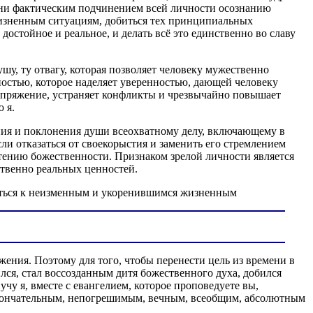
зни фактическим подчинением всей личности осознанию
изненным ситуациям, добиться тех принципиальных
стойное и реальное, и делать всё это единственно во славу
шу, ту отвагу, которая позволяет человеку мужественно
ностью, которое наделяет уверенностью, дающей человеку
апряжение, устраняет конфликты и чрезвычайно повышает
 я.
ения и поклонения души всеохватному делу, включающему в
сли отказаться от своекорыстия и заменить его стремлением
ретению божественности. Признаком зрелой личности является
ственно реальных ценностей.
иться к неизменным и укоренившимся жизненным
жения. Поэтому для того, чтобы перенести цель из времени в
ился, стал воссозданным дитя божественного духа, добился
чу я, вместе с евангелием, которое проповедуете вы,
я окончательным, непогрешимым, вечным, всеобщим, абсолютным