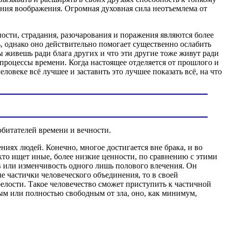
ния воображения. Огромная духовная сила неотъемлема от
ости, страдания, разочарования и поражения являются более
, однако оно действительно помогает существенно ослабить
ы живешь ради блага других и что эти другие тоже живут ради
 процессы времени. Когда настоящее отделяется от прошлого и
овеке всё лучшее и заставить это лучшее показать всё, на что
обитателей времени и вечности.
ях людей. Конечно, многое достигается вне брака, и во
кто ищет иные, более низкие ценности, по сравнению с этими
в или изменчивость одного лишь полового влечения. Он
 частички человеческого объединения, то в своей
лости. Такое человечество сможет приступить к частичной
ым или полностью свободным от зла, оно, как минимум,