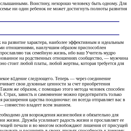
еуслышанными. Воистину, нехорошо человеку быть одному. Для
 семье ни один ребенок не может достигнуть полноты развития
х на развитие характера, наиболее эффективным и идеальным
выми отношениями, наилучшим образом приспособлен
 прославляю так семейную жизнь, ибо ваш Учитель мудро
 основанное на родственных отношениях сообщество, — мужчина
о стоит любой платы, любой жертвы, которая требуется для
некое в‡дение следующего. Теперь — через соединение
ичивает свои духовные ценности за счет приобретения
 Таким же образом, с помощью этого метода человек способен
 Страх, зависть и самомнение можно предотвратить только
я расширения царства поодиночке: он всегда отправляет вас в
 — совместно владеет всем знанием.
еобходимо для возрождения жизнелюбия и обязательно для
ни жизни. Дружба усиливает радость жизни и прославляет ее
твующей печали и во многом освобождают лишения от присущей
ызывать и расширять в своих друзьях способность к тонкому