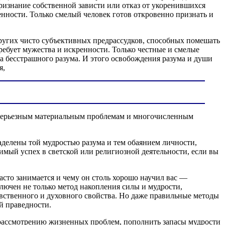
ризнание собственной зависти или отказ от укоренившихся
нности. Только смелый человек готов откровенно признать и
других чисто субъективных предрассудков, способных помешать
бует мужества и искренности. Только честные и смелые
 бесстрашного разума. И этого освобождения разума и души
я,
и серьезным материальным проблемам и многочисленным
аделены той мудростью разума и тем обаянием личности,
имый успех в светской или религиозной деятельности, если вы
асто занимается и чему он столь хорошо научил вас —
ючен не только метод накопления силы и мудрости,
вственного и духовного свойства. Но даже правильные методы
й праведности.
я рассмотрению жизненных проблем, пополнить запасы мудрости