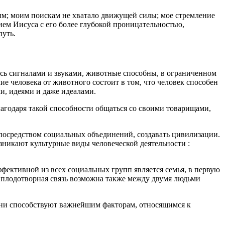
м; моим поискам не хватало движущей силы; мое стремление
ием Иисуса с его более глубокой проницательностью,
путь.
ясь сигналами и звуками, животные способны, в ограниченном
е человека от животного состоит в том, что человек способен
и, идеями и даже идеалами.
лагодаря такой способности общаться со своими товарищами,
 посредством социальных объединений, создавать цивилизации.
зникают культурные виды человеческой деятельности :
фективной из всех социальных групп является семья, в первую
я плодотворная связь возможна также между двумя людьми
они способствуют важнейшим факторам, относящимся к