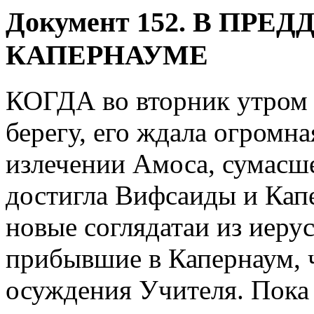
Д
окумент 152. В ПРЕ
КАПЕРНАУМЕ
КОГДА во вторник утром 
берегу, его ждала огромна
излечении Амоса, сумасш
достигла Вифсаиды и Капе
новые соглядатаи из иеру
прибывшие в Капернаум, ч
осуждения Учителя. Пока 