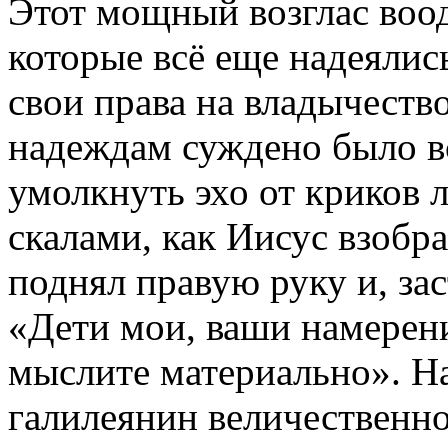
Этот мощный возглас воод
которые всё еще надеялис
свои права на владычеств
надеждам суждено было вс
умолкнуть эхо от криков
скалами, как Иисус взобр
поднял правую руку и, зас
«Дети мои, ваши намерени
мыслите материально». На
галилеянин величественн