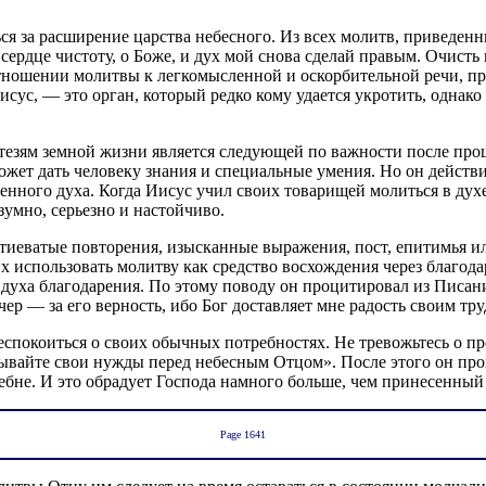
ться за расширение царства небесного. Из всех молитв, приведе
рдце чистоту, о Боже, и дух мой снова сделай правым. Очисть м
тношении молитвы к легкомысленной и оскорбительной речи, про
исус, — это орган, который редко кому удается укротить, однако
стезям земной жизни является следующей по важности после про
ожет дать человеку знания и специальные умения. Но он действи
ного духа. Когда Иисус учил своих товарищей молиться в духе 
зумно, серьезно и настойчиво.
витиеватые повторения, изысканные выражения, пост, епитимья
использовать молитву как средство восхождения через благода
 духа благодарения. По этому поводу он процитировал из Писан
ер — за его верность, ибо Бог доставляет мне радость своим тру
еспокоиться о своих обычных потребностях. Не тревожьтесь о пр
ывайте свои нужды перед небесным Отцом». После этого он про
ебне. И это обрадует Господа намного больше, чем принесенный 
Page 1641