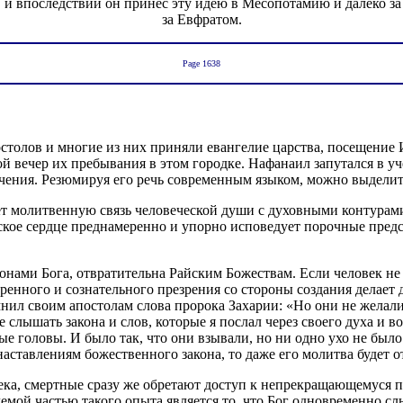
и впоследствии он принес эту идею в Месопотамию и далеко за
за Евфратом.
Page 1638
столов и многие из них приняли евангелие царства, посещение
й вечер их пребывания в этом городке. Нафанаил запутался в уч
 учения. Резюмируя его речь современным языком, можно выдел
ает молитвенную связь человеческой души с духовными контура
еское сердце преднамеренно и упорно исповедует порочные пред
онами Бога, отвратительна Райским Божествам. Если человек не
меренного и сознательного презрения со стороны создания дела
л своим апостолам слова пророка Захарии: «Но они не желали в
 слышать закона и слов, которые я послал через своего духа и в
е головы. И было так, что они взывали, но ни одно ухо не было
аставлениям божественного закона, то даже его молитва будет о
века, смертные сразу же обретают доступ к непрекращающемуся 
млемой частью такого опыта является то, что Бог одновременно