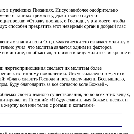
нных в иудейских Писаниях, Иисус наиболее одобрительно
еня от тайных грехов и удержи твоего слугу от
цитировав: «Стражу поставь, о Господи, у рта моего, чтобы
 дух способен превратить этот неверный орган в добрый глас
шения о знании воли Отца. Фактически это означает молитву о
тельно учил, что молитва является одним из факторов
и в истине, он объяснял, что имел в виду молиться искренне и
 или жертвоприношения сделают их молитвы более
рение к истинному поклонению. Иисус сожалел о том, что в
ий: «Благо славить Господа и петь хвалу имени Всевышнего,
дом. Буду благодарить за всё согласно воле Божьей».
облемах своего земного существования, но во всех этих вещах,
цитировал из Писаний: «Я буду славить имя Божье в песнях и
в жертву вол или телец с рогами и копытами».