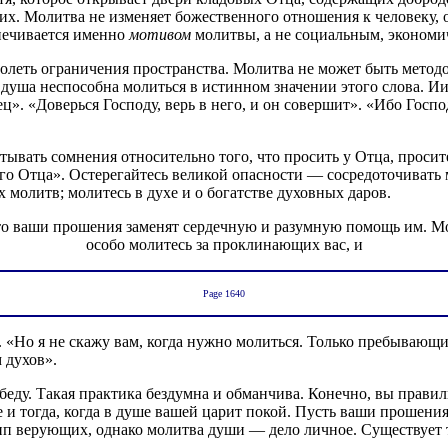
их. Молитва не изменяет божественного отношения к человеку, 
печивается именно
мотивом
молитвы, а не социальным, эконом
олеть ограничения пространства. Молитва не может быть метод
уша неспособна молиться в истинном значении этого слова. Иису
. «Доверься Господу, верь в него, и он совершит». «Ибо Госпо
ытывать сомнения относительно того, что просить у Отца, проси
о Отца». Остерегайтесь великой опасности — сосредоточивать м
 молитв; молитесь в духе и о богатстве духовных даров.
что ваши прошения заменят сердечную и разумную помощь им. Мо
особо молитесь за проклинающих вас, и
Page 1640
«Но я не скажу вам, когда нужно молиться. Только пребывающий
 духов».
беду. Такая практика бездумна и обманчива. Конечно, вы правиль
 и тогда, когда в душе вашей царит покой. Пусть ваши прошени
п верующих, однако молитва души — дело личное. Существует т