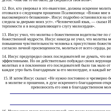
12. Все, кто уверовал в это евангелие, должны искренне моли
отозвался о следующем прошении Псалмопевца: «Вложи мне в се
высокомерного беззакония». Иисус подробно остановился на о
следила за дверьми моих уст». «Человеческий язык, — сказал И
терпимости и в воодушевляющего слугу милосердия».
13. Иисус учил, что молитва о божественном водительстве по 
божественной мудрости. Иисус никогда не учил, что молитва м
повышения чувствительности человека к присутствию божествен
согласно личной просвещенности, молиться от всего сердца, ра
14. Иисус предупредил своих последователей не думать, что 
эффективными. Но он действительно побуждал своих верующих 
молитвах и в поклонении его последователей было так мало от
каждое утро быть благодарным за его милосердие, и каждый веч
15. И затем Иисус сказал: «Не нужно постоянно и чрезмерно б
в молитве и прошении, в духе искреннего благодарения откр
превозносить его имя в благодарственном мол