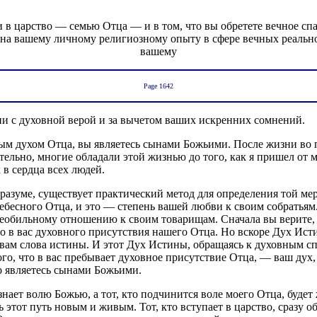
 в царство — семью Отца — и в том, что вы обретете вечное спа
на вашему личному религиозному опыту в сфере вечных реально
вашему
Page 1642
и с духовной верой и за вычетом ваших искренних сомнений.
м духом Отца, вы являетесь сынами Божьими. После жизни во п
льно, многие обладали этой жизнью до того, как я пришел от м
х в сердца всех людей.
м разуме, существует практический метод для определения той 
бесного Отца, и это — степень вашей любви к своим собратьям. 
еобильному отношению к своим товарищам. Сначала вы верите, 
в вас духовного присутствия нашего Отца. Но вскоре Дух Истин
ю вам слова истины. И этот Дух Истины, обращаясь к духовным с
о, что в вас пребывает духовное присутствие Отца, — ваш дух, 
о являетесь сынами Божьими.
знает волю Божью, а тот, кто подчинится воле моего Отца, будет
ать этот путь новым и живым. Тот, кто вступает в царство, сразу