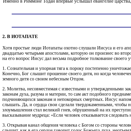
Именно в Риммоне Тодан впервые услышал евангелие царства, 
2. В ИОТАПАТЕ
Хотя простые люди Иотапаты охотно слушали Иисуса и его апо
двадцатью четырьмя апостолами, которую он произнес во второ
на его вопрос Иисус дал весьма подробное толкование своего
1. Сознательная и упорная тяга к пороку постепенно уничтож
Конечно, Бог слышит прошение своего дитя, но когда человеч
земного дитя со своим небесным Отцом.
2. Молитва, несовместимая с известными и утвержденными зак
законам духа, разума и материи, то сам акт подобного предна
подчиняющихся законам и непокорных смертных. Иисус напомни
слышать. Да, и сердца свои сделали твердокаменными, чтобы не
злоумышления стал великий гнев, обрушенный на их преступны
высказывание мудреца: «Если человек отказывается следовать н
3. Открывая канал общения человека с Богом со стороны чело
слышит, как в его сердце говорит голос Божьего духа, неотъе