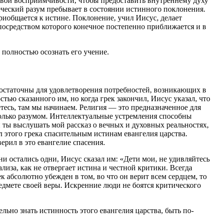
ливой восприимчивости, чтобы предоставить внутреннему духу
еческий разум пребывает в состоянии истинного поклонения.
иобщается к истине. Поклонение, учил Иисус, делает
осредством которого конечное постепенно приближается и в
 полностью осознать его учение.
достаточны для удовлетворения потребностей, возникающих в
тью сказанного им, но когда грек закончил, Иисус указал, что
етесь, там мы начинаем. Религия — это предназначенное для
только разумом. Интеллектуальные устремления способны
 ты выслушать мой рассказ о вечных и духовных реальностях,
этого грека спасительным истинам евангелия царства.
рил в это евангелие спасения.
 остались одни, Иисус сказал им: «Дети мои, не удивляйтесь
за, как не отвергает истина и честной критики. Всегда
 абсолютно убежден в том, во что он верит всем сердцем, то
едмете своей веры. Искренние люди не боятся критического
ьно знать истинность этого евангелия царства, быть по-