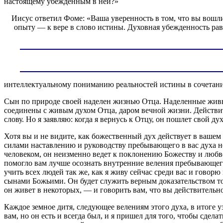
настоящему убежденным в ней?»
Иисус ответил Фоме: «Ваша уверенность в том, что вы вошли
опыту — к вере в слово истины. Духовная убежденность рав
интеллектуальному пониманию реальностей истины в сочетани
Сын по природе своей наделен жизнью Отца. Наделенные живы
соединены с живым духом Отца, даром вечной жизни. Действите
слову. Но я заявляю: когда я вернусь к Отцу, он пошлет свой ду
Хотя вы и не видите, как божественный дух действует в ваше
силами наставлению и руководству пребывающего в вас духа не
человеком, он неизменно ведет к поклонению Божеству и любв
помогло вам лучше осознать внутренние веления пребывающего 
учить всех людей так же, как я живу сейчас среди вас и говор
сынами Божьими. Он будет служить верным доказательством тог
он живет в некоторых, — и говорить вам, что вы действительн
Каждое земное дитя, следующее велениям этого духа, в итоге у
вам, но он есть и всегда был, и я пришел для того, чтобы сдел