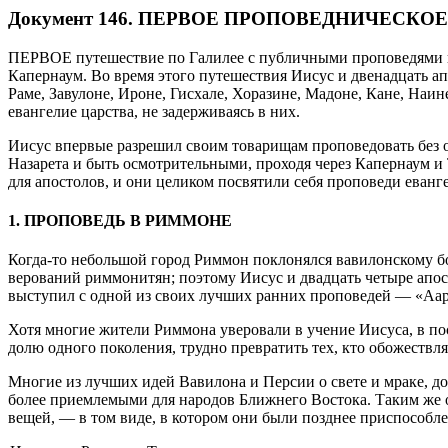
Д
окумент 146. ПЕРВОЕ ПРОПОВЕДНИЧЕСК
ПЕРВОЕ путешествие по Галилее с публичными проповедями нача
Капернаум. Во время этого путешествия Иисус и двенадцать а
Раме, Завулоне, Ироне, Гисхале, Хоразине, Мадоне, Кане, Наин
евангелие царства, не задерживаясь в них.
Иисус впервые разрешил своим товарищам проповедовать без ог
Назарета и быть осмотрительными, проходя через Капернаум и 
для апостолов, и они целиком посвятили себя проповеди еван
1. ПРОПОВЕДЬ В РИММОНЕ
Когда-то небольшой город Риммон поклонялся вавилонскому б
верований риммонитян; поэтому Иисус и двадцать четыре апос
выступил с одной из своих лучших ранних проповедей — «Ааро
Хотя многие жители Риммона уверовали в учение Иисуса, в п
долю одного поколения, трудно превратить тех, кто обожеств
Многие из лучших идей Вавилона и Персии о свете и мраке, до
более приемлемыми для народов Ближнего Востока. Таким же 
вещей, — в том виде, в котором они были позднее приспособл