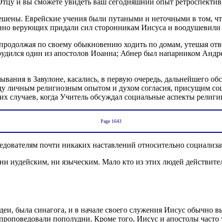
к Отцу и вы сможете увидеть ваш сегодняшний опыт ретроспектив
тешены. Еврейские учения были путаными и неточными в том, чт
инно верующих придали сил сторонникам Иисуса и воодушевили 
продолжая по своему обыкновению ходить по домам, утешая от
удился один из апостолов Иоанна; Абнер был напарником Андрея;
вания в Завулоне, касались, в первую очередь, дальнейшего о
у личным религиозным опытом и духом согласия, присущим соц
их случаев, когда Учитель обсуждал социальные аспекты религи
Page 1643
едователям почти никаких наставлений относительно социализа
ни иудейским, ни языческим. Мало кто из этих людей действител
деи, была синагога, и в начале своего служения Иисус обычно в
проповедовали пополудни. Кроме того, Иисус и апостолы часто 