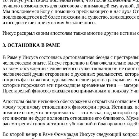
16. Иисус учил своих последователей, что после вознесения м
лучшую возможность для разговора с внимающей ему душой. Ду
Мы поклоняемся Богу с помощью пребывающего в нас духа Отца
поклоняющегося всё более похожим на существо, являющееся 
итоге достигает присутствия Бесконечного.
Иисус раскрыл своим апостолам также многие другие истины от
3. ОСТАНОВКА В РАМЕ
В Раме у Иисуса состоялась достопамятная беседа с престарел
человеческом опыте. Иисус терпеливо и благожелательно выслуш
в своем обсуждении человеческого существования он не смог об
человеческой души откровение о духовных реальностях, котор
открыть факты жизни, однако евангелие царства раскрывает
и
которые порождают эти преходящие временные тени — материал
Престарелый философ оказался восприимчивым к подходу Учите
Апостолы были несколько обескуражены открытым согласием Иис
моему терпимому отношению к философии грека. Истинная, под
помните о том, что нетерпимость — это маска, под которой ск
его никогда не будет волновать отношение его ближнего. Муже
рассмотрения своих истинных убеждений и благородных идей»
Во второй вечер в Раме Фома задал Иисусу следующий вопрос: 