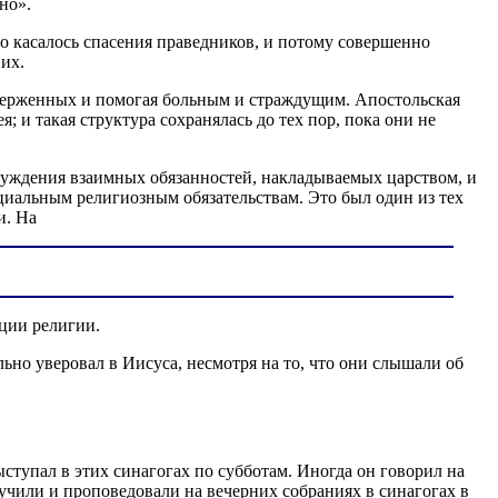
но».
о касалось спасения праведников, и потому совершенно
их.
верженных и помогая больным и страждущим. Апостольская
 и такая структура сохранялась до тех пор, пока они не
бсуждения взаимных обязанностей, накладываемых царством, и
иальным религиозным обязательствам. Это был один из тех
и. На
ции религии.
ьно уверовал в Иисуса, несмотря на то, что они слышали об
ыступал в этих синагогах по субботам. Иногда он говорил на
учили и проповедовали на вечерних собраниях в синагогах в