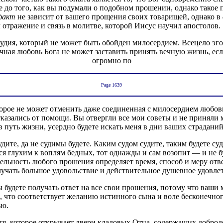
е до того, как вы подумали о подобном прошении, однако такое
факт
не зависит от вашего прощения своих товарищей, однако в
отражение и связь в молитве, которой Иисус научил апостолов.
судия, который не может быть обойден милосердием. Всецело э
чная любовь Бога не может заставить принять вечную жизнь, ес
огромно по
Page 1639
оторое не может отменить даже соединенная с милосердием любо
 отказались от помощи. Вы отвергли все мои советы и не принял
ув путь жизни, усердно будете искать меня в дни ваших страданий
удите, да не судимы будете. Каким судом судите, таким будете с
ется глухим к воплям бедных, тот однажды и сам возопит — и н
тельность любого прошения определяет время, способ и меру отв
лучать большое удовольствие и действительное душевное удовл
 будете получать ответ на все свои прошения, потому что ваши 
о, что соответствует желанию истинного сына и воле бесконечног
ью.
тя, которое открывает двери кладовых Отца, содержащих доброде