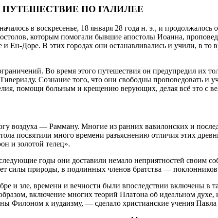
ОЕ ПУТЕШЕСТВИЕ ПО ГАЛИЛЕЕ
лось в воскресенье, 18 января 28 года н. э., и продолжалось 
постолов, которым помогали бывшие апостолы Иоанна, проповед
е и Ен-Доре. В этих городах они останавливались и учили, в то
раничений. Во время этого путешествия он предупредил их толь
Тивериаду. Сознание того, что они свободны проповедовать и у
гелия, помощи больным и крещению верующих, делая всё это с в
огу воздуха — Рамману. Многие из ранних вавилонских и после
тола посвятили много времени разъяснению отличия этих древни
н и золотой телец».
оследующие годы они доставили немало неприятностей своим со
ляет силы природы, в подлинных членов братства — поклонников
бре и зле, времени и вечности были впоследствии включены в т
образом, включение многих теорий Платона об идеальном духе,
ены Филоном к иудаизму, — сделало христианские учения Павла