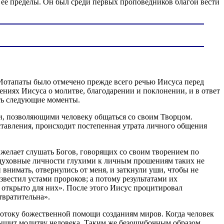
 ее пределы. Он был среди первых проповедников благой вести
 Иотапаты было отмечено прежде всего речью Иисуса перед
ениях Иисуса о молитве, благодарении и поклонении, и в ответ
ить следующие моменты.
ми, позволяющими человеку общаться со своим Творцом.
ставления, происходит постепенная утрата личного общения
 желает слушать Богов, говорящих со своим творением по
ет духовные личности глухими к личным прошениям таких не
нимать, отвернулись от меня, и заткнули уши, чтобы не
озвестил устами пророков; а потому результатами их
 открыто для них». После этого Иисус процитировал
твратительна».
потоку божественной помощи созданиям миров. Когда человек
 слышит молитву человека. Таким же безошибочным образом