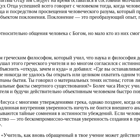
олитвы Отцу им следует на время оставаться в состоянии молча
х Отца успешней всего говорит с человеком тогда, когда челов
 и посредством просвещения человеческого разума, который пр
объектом поклонения. Поклонение — это преобразующий опыт, п
носительно общения человека с Богом, но мало кто из них смог
ым греческим философом, который учил, что наука и философия 
ал этого греческого учителя и во многом согласился с истиннос
ъяснить «откуда, зачем и куда» и добавил: «Где вы останавлива
ые никогда не удалось бы открыть или целиком охватить одним 
стины
бытия. Ты говорил о материальных тенях истины; готов ли
ьные факты смертного существования?» Более часа Иисус учил 
ля и будучи действительно объективным человеком быстро пове
уса с многими утверждениями грека, однако позднее, когда они
линная внутренняя уверенность ничуть не боится внешнего анали
рываются тайные сомнения в истинности убеждений. Если человек
ство — это бескомпромиссно-честная уверенность создания в пр
.
«Учитель, как вновь обращенный в твое учение может действител