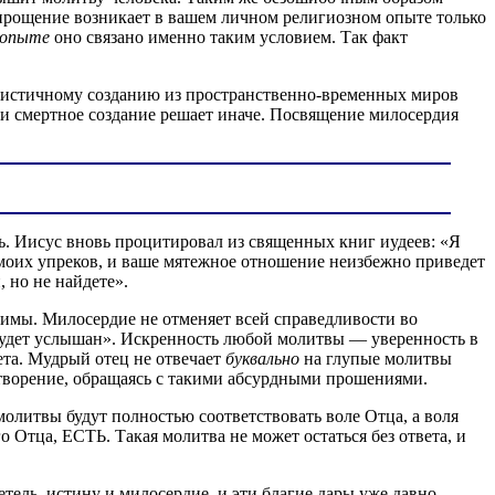
 прощение возникает в вашем личном религиозном опыте только
опыте
оно связано именно таким условием. Так факт
гоистичному созданию из пространственно-временных миров
ли смертное создание решает иначе. Посвящение милосердия
вь. Иисус вновь процитировал из священных книг иудеев: «Я
и моих упреков, и ваше мятежное отношение неизбежно приведет
, но не найдете».
удимы. Милосердие не отменяет всей справедливости во
е будет услышан». Искренность любой молитвы — уверенность в
ета. Мудрый отец не отвечает
буквально
на глупые молитвы
етворение, обращаясь с такими абсурдными прошениями.
молитвы будут полностью соответствовать воле Отца, а воля
о Отца, ЕСТЬ. Такая молитва не может остаться без ответа, и
тель, истину и милосердие, и эти благие дары уже давно