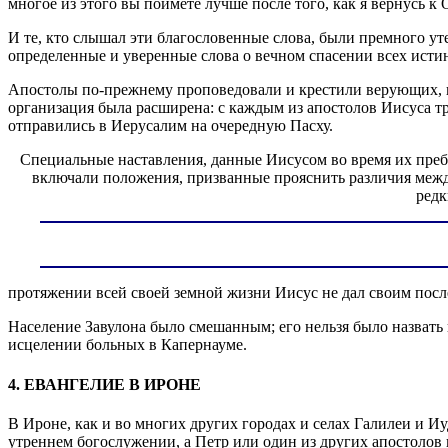
многое из этого вы поймете лучше после того, как я вернусь 
И те, кто слышал эти благословенные слова, были премного у
определенные и уверенные слова о вечном спасении всех ист
Апостолы по-прежнему проповедовали и крестили верующих, 
организация была расширена: с каждым из апостолов Иисуса тр
отправились в Иерусалим на очередную Пасху.
Специальные наставления, данные Иисусом во время их пребы
включали положения, призванные прояснить различия межд
редк
протяжении всей своей земной жизни Иисус не дал своим посл
Население Завулона было смешанным; его нельзя было назвать 
исцелении больных в Капернауме.
4. ЕВАНГЕЛИЕ В ИРОНЕ
В Ироне, как и во многих других городах и селах Галилеи и Иу
утреннем богослужении, а Петр или один из других апостолов 