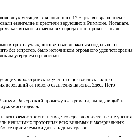
около двух месяцев, завершившись 17 марта возвращением в
овали евангелие и крестили верующих в Риммоне, Иотапате,
 время как во многих меньших городах они провозглашали
ко в трех случаях, посоветовав держаться подальше от
чить без запретов, было источником огромного удовлетворения
еликим усердием и радостью.
дующих зороастрийских учений еще являлись частью
х верований от нового евангелия царства. Здесь Петр
братьям. За короткий промежуток времени, выпадающий на
 духовного идеала.
ак называемое христианство, что сделало христианские учения
 или невидимых прототипах всех видимых и материальных
 более приемлемыми для западных греков.