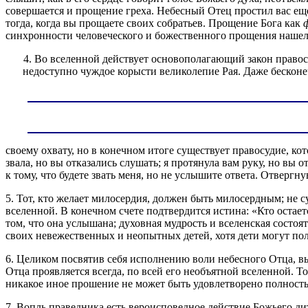
совершается и прощение греха. Небесный Отец простил вас ещ
тогда, когда вы прощаете своих собратьев. Прощение Бога как
синхронности человеческого и божественного прощения нашел 
4. Во вселенной действует основополагающий закон право
недоступно чуждое корысти великолепие Рая. Даже бесконе
своему охвату, но в конечном итоге существует правосудие, к
звала, но вы отказались слушать; я протянула вам руку, но вы
к тому, что будете звать меня, но не услышите ответа. Отвергн
5. Тот, кто желает милосердия, должен быть милосердным; не с
вселенной. В конечном счете подтвердится истина: «Кто оста
том, что она услышана; духовная мудрость и вселенская состоя
своих невежественных и неопытных детей, хотя дети могут по
6. Целиком посвятив себя исполнению воли небесного Отца, вы
Отца проявляется всегда, по всей его необъятной вселенной. Т
никакое иное прошение не может быть удовлетворено полност
7. Вопль праведника есть вероисповедное действие Божьего ди