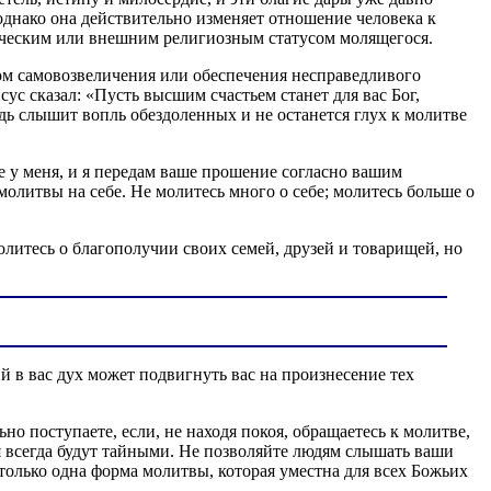
однако она действительно изменяет отношение человека к
ическим или внешним религиозным статусом молящегося.
ом самовозвеличения или обеспечения несправедливого
с сказал: «Пусть высшим счастьем станет для вас Бог,
дь слышит вопль обездоленных и не останется глух к молитве
те у меня, и я передам ваше прошение согласно вашим
олитвы на себе. Не молитесь много о себе; молитесь больше о
литесь о благополучии своих семей, друзей и товарищей, но
 в вас дух может подвигнуть вас на произнесение тех
но поступаете, если, не находя покоя, обращаетесь к молитве,
я всегда будут тайными. Не позволяйте людям слышать ваши
олько одна форма молитвы, которая уместна для всех Божьих