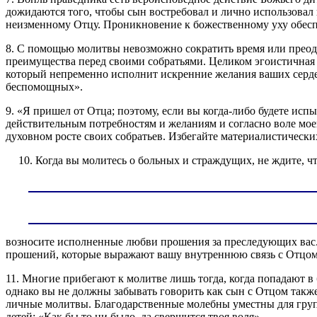
дожидаются того, чтобы сын востребовал и лично использовал 
неизменному Отцу. Проникновение к божественному уху обес
8. С помощью молитвы невозможно сократить время или преод
преимущества перед своими собратьями. Целиком эгоистичная д
который непременно исполнит искренние желания ваших сердец»
беспомощных».
9. «Я пришел от Отца; поэтому, если вы когда-либо будете исп
действительным потребностям и желаниям и согласно воле моег
духовном росте своих собратьев. Избегайте материалистических
10. Когда вы молитесь о больных и страждущих, не ждите, 
возносите исполненные любви прошения за преследующих вас. 
прошений, которые выражают вашу внутреннюю связь с Отцом
11. Многие прибегают к молитве лишь тогда, когда попадают в 
однако вы не должны забывать говорить как сын с Отцом также
личные молитвы. Благодарственные молебны уместны для груп
детей: «Как бы то ни было, да свершится твоя воля».