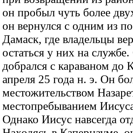
он пробыл чуть более двух
он вернулся с одним из п
Дамаск, где владельцы ве
остаться у них на службе
добрался с караваном до 
апреля 25 года н. э. Он бо
местожительством Назарет
местопребыванием Иисуса
Однако Иисус навсегда от
Находясь в Капернауме, о