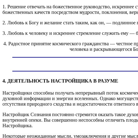
1. Решение отвечать на божественное руководство, искреннее 
божественных качеств посредством мудрости, поклонения, вер
2. Любовь к Богу и желание стать таким, как он, — подлинно
3. Любовь к человеку и искреннее стремление служить ему — б
4. Радостное принятие космического гражданства — честное 
человека и раскрывающегося Бо
4. ДЕЯТЕЛЬНОСТЬ НАСТРОЙЩИКА В РАЗУМЕ
Настройщики способны получать непрерывный поток космичес
духовной информации и энергии вселенных. Однако могуществ
отсутствия природного сходства и недостаточности ответного 
Настройщик Сознания постоянно стремится оказать такое духов
внутренней опеки. Вы совершенно неспособны отличить плоды 
Настройщика.
Некоторые неожиданные мысли, умозаключения и другие мысле