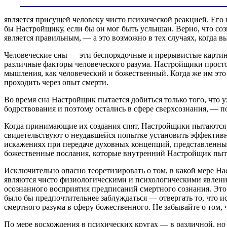
является присущей человеку чисто психической реакцией. Его 
бы Настройщику, если бы он мог быть услышан. Верно, что соз
является правильным, — а это возможно в тех случаях, когда в
Человеческие сны — эти беспорядочные и прерывистые картин
различные факторы человеческого разума. Настройщики просто
мышления, как человеческий и божественный. Когда же им это 
проходить через опыт смерти.
Во время сна Настройщик пытается добиться только того, что
бодрствования и поэтому остались в сфере сверхсознания, — 
Когда принимающие их создания спят, Настройщики пытаются 
свидетельствуют о неудавшейся попытке установить эффектив
искажениях при передаче духовных концепций, представленны
божественные послания, которые внутренний Настройщик пытае
Исключительно опасно теоретизировать о том, в какой мере 
являются чисто физиологическими и психологическими явлени
осознанного восприятия предписаний смертного сознания. Это
было бы предпочтительнее заблуждаться — отвергать то, что и
смертного разума в сферу божественного. Не забывайте о том,
По мере восхождения в психических кругах — в различной, но