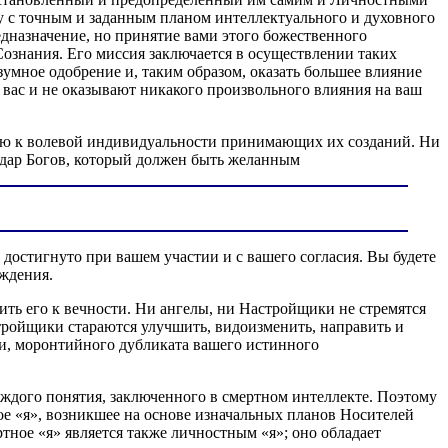
с точным и заданным планом интеллектуального и духовного
едназначение, но принятие вами этого божественного
ознания. Его миссия заключается в осуществлении таких
умное одобрение и, таким образом, оказать большее влияние
 вас и не оказывают никакого произвольного влияния на ваш
нию к волевой индивидуальности принимающих их созданий. Ни
 дар Богов, который должен быть желанным
 достигнуто при вашем участии и с вашего согласия. Вы будете
ждения.
ить его к вечности. Ни ангелы, ни Настройщики не стремятся
тройщики стараются улучшить, видоизменить, направить и
и, моронтийного дубликата вашего истинного
аждого понятия, заключенного в смертном интеллекте. Поэтому
ое «я», возникшее на основе изначальных планов Носителей
ное «я» является также личностным «я»; оно обладает