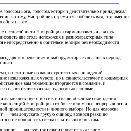
ше голосом Бога, голосом, который действительно принадлежал
нение к этому, Настройщик стремится сообщить вам, что именно
особны на это.
е неспособности Настройщика гармонизовать и связать
низовать два столь непохожих и разнохарактерных типа
тся непосредственно в обительские миры без необходимости
лагодаря тем решениям и выбору, которые сделаны в период
нного.
ума, и некоторые из ваших гротескных сновидений
ение невыраженных чувств, но и свидетельствуют о кошмарных
йственные вам тенденции вторгаются в сознание, и
ого сна, вытесняются подспудными желаниями.
вительно действуют во сне, но ваши обычные сновидения
е концепций Настройщика от более или менее непрерывного и
ной проницательности и личного выбора. Но для человека
ыт, — чем допускать грубую ошибку, вознося реакцию
хотя и не полностью, сверхсознательным опытом.
дованно, — вы действительно общаетесь со своим