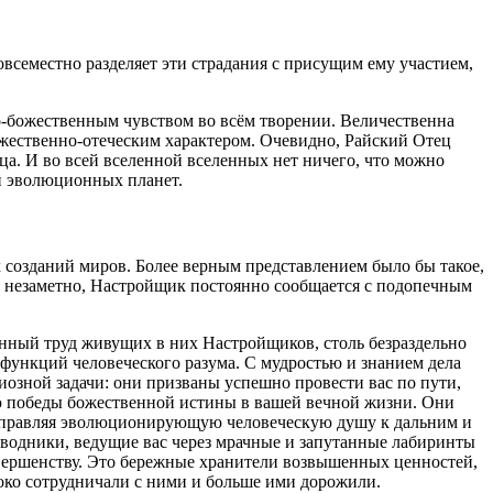
еместно разделяет эти страдания с присущим ему участием,
о-божественным чувством во всём творении. Величественна
жественно-отеческим характером. Очевидно, Райский Отец
ца. И во всей вселенной вселенных нет ничего, что можно
ей эволюционных планет.
 созданий миров. Более верным представлением было бы такое,
 и незаметно, Настройщик постоянно сообщается с подопечным
нный труд живущих в них Настройщиков, столь безраздельно
ункций человеческого разума. С мудростью и знанием дела
зной задачи: они призваны успешно провести вас по пути,
ю победы божественной истины в вашей вечной жизни. Они
 направляя эволюционирующую человеческую душу к дальним и
одники, ведущие вас через мрачные и запутанные лабиринты
овершенству. Это бережные хранители возвышенных ценностей,
око сотрудничали с ними и больше ими дорожили.