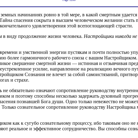
 земных начинаниях ровно в той мере, в какой смертным удается
Тайна спасения сокрыта в высшем человеческом желании стать п
 окончательного удовлетворения этой всепоглощающей страсти.
м в виду продолжение жизни человека.
Настройщики никогда н
 времени и умственной энергии пустякам и почти полностью уп
анию более гармоничного рабочего союза с вашим Настройщиком
ликое свершение смертной жизни — истинная и отзывчивая пред
еустремленное усилие, направленное на реализацию вечного пут
стройщиком Сознания не влечет за собой самоистязаний, притво
огах и страхе.
ь не обязательно означают сопротивление руководству внутренн
ником и поэтому способны несколько задержать духовный прогр
спасения познавшей Бога души. Одно только невежество не мож
. Только сознательное сопротивление руководству Настройщик
ком как к сугубо сознательному процессу, ибо таковым оно не 
яют реальное и эффективное сотрудничество. Вы способны созн