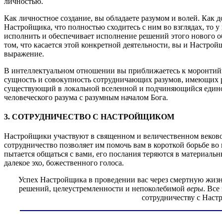
личностью.
Как личностное создание, вы обладаете разумом и волей. Как 
Настройщика, что полностью сходитесь с ним во взглядах, то 
исполнить и обеспечивает исполнение решений этого нового о
том, что касается этой конкретной деятельности, вы и Настро
выражение.
В интеллектуальном отношении вы приближаетесь к моронтийно
сущность и совокупность сотрудничающих разумов, имеющих 
существующий в локальной вселенной и подчиняющийся единой 
человеческого разума с разумным началом Бога.
3. СОТРУДНИЧЕСТВО С НАСТРОЙЩИКОМ
Настройщики участвуют в священном и величественном вековом
сотрудничество позволяет им помочь вам в короткой борьбе во
пытается общаться с вами, его послания теряются в материальн
далекое эхо, божественного голоса.
Успех Настройщика в проведении вас через смертную жизнь
решений, целеустремленности и непоколебимой
веры
. Все
сотрудничеству с Наст