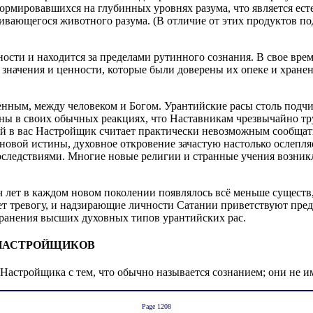
формировавшихся на глубинных уровнях разума, что является е
вающегося животного разума. (В отличие от этих продуктов по
ости и находится за пределами рутинного сознания. В свое врем
е значения и ценности, которые были доверены их опеке и хране
енным, между человеком и Богом. Урантийские расы столь подч
ы в своих обычных реакциях, что Наставникам чрезвычайно труд
 в вас Настройщик считает практически невозможным сообщатьс
новой истины, духовное откровение зачастую настолько ослепля
следствиями. Многие новые религии и странные учения возник
ч лет в каждом новом поколении появлялось всё меньше существ
 тревогу, и надзирающие личности Сатании приветствуют пре
хранения высших духовных типов урантийских рас.
 НАСТРОЙЩИКОВ
Настройщика с тем, что обычно называется сознанием; они не и
Page 1208