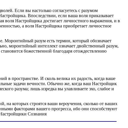
волей. Если вы настолько согласуетесь с разумом
м Настройщика. Впоследствии, если ваша воля приказывает
ая воля Настройщика достигает личностного выражения, и в
твенностью, а воля Настройщика приобретает личностное
е. Моронтийный разум есть термин, который обозначает
но, моронтийный интеллект означает двойственный разум,
я становится божественной благодаря отождествлению
 в пространстве. И сколь велика их радость, когда ваше
тельные задачи вечности. Обычно же, когда ваш Настройщик
ского разума; лишь изредка вы улавливаете эхо, слабое и
й, на которых строятся ваши вероучения, сколько от ваших
енными факторами вашего прогресса, ибо они способствуют
. Настройщики Сознания