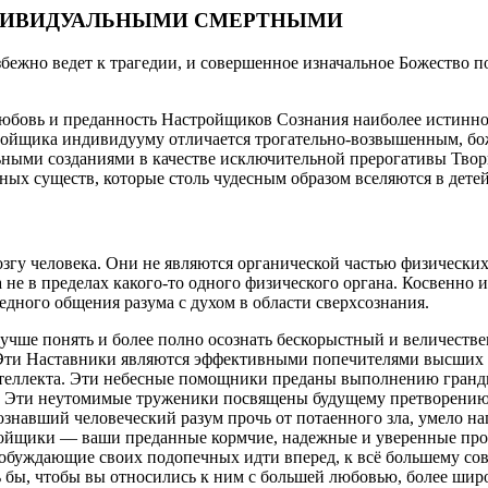
 ИНДИВИДУАЛЬНЫМИ СМЕРТНЫМИ
 ведет к трагедии, и совершенное изначальное Божество повс
 любовь и преданность Настройщиков Сознания наиболее истинн
ройщика индивидууму отличается трогательно-возвышенным, бо
льными созданиями в качестве исключительной прерогативы Твор
ных существ, которые столь чудесным образом вселяются в дет
озгу человека. Они не являются органической частью физических
 не в пределах какого-то одного физического органа. Косвенно
дного общения разума с духом в области сверхсознания.
чше понять и более полно осознать бескорыстный и величестве
ти Наставники являются эффективными попечителями высших ф
теллекта. Эти небесные помощники преданы выполнению грандио
ья. Эти неутомимые труженики посвящены будущему претворени
ознавший человеческий разум прочь от потаенного зла, умело
ройщики — ваши преданные кормчие, надежные и уверенные пров
 побуждающие своих подопечных идти вперед, к всё большему с
ь бы, чтобы вы относились к ним с большей любовью, более шир