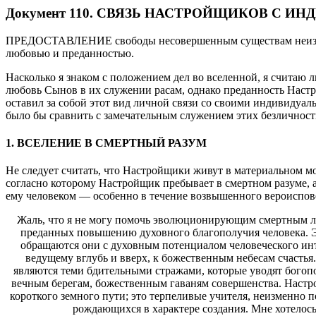
Д
окумент 110. СВЯЗЬ НАСТРОЙЩИКОВ С
ПРЕДОСТАВЛЕНИЕ свободы несовершенным существам неизбежно
любовью и преданностью.
Насколько я знаком с положением дел во вселенной, я считаю
любовь Сынов в их служении расам, однако преданность Наст
оставил за собой этот вид личной связи со своими индивидуа
было бы сравнить с замечательным служением этих безличност
1. ВСЕЛЕНИЕ В СМЕРТНЫЙ РАЗУМ
Не следует считать, что Настройщики живут в материальном м
согласно которому Настройщик пребывает в смертном разуме, а
ему человеком — особенно в течение возвышенного вероиспове
Жаль, что я не могу помочь эволюционирующим смертным лу
преданных повышению духовного благополучия человека. Э
обращаются они с духовным потенциалом человеческого ин
ведущему вглубь и вверх, к божественным небесам счаст
являются теми бдительными стражами, которые уводят богоп
вечным берегам, божественным гаваням совершенства. Наст
короткого земного пути; это терпеливые учителя, неизменно
рождающихся в характере создания. Мне хотелос