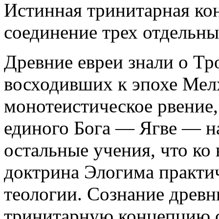
Истинная тринитарная кон
соединение трех отдельны
Древние евреи знали о Тр
восходивших к эпохе Мелх
монотеистическое рвение,
единого Бога — Ягве — на
остальные учения, что ко
доктрина Элогима практич
теологии. Сознание древн
тринитарную концепцию с